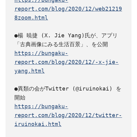
report.com/blog/2020/12/web21219
8zoom.html
●楊 暁捷 (X. Jie Yang)氏が、アプリ
https://bungaku-
report.com/blog/2020/12/-x-jie-
yang.html
●異類の会がTwitter (@iruinokai) を
https://bungaku-
report.com/blog/2020/12/twitter-
iruinokai.html