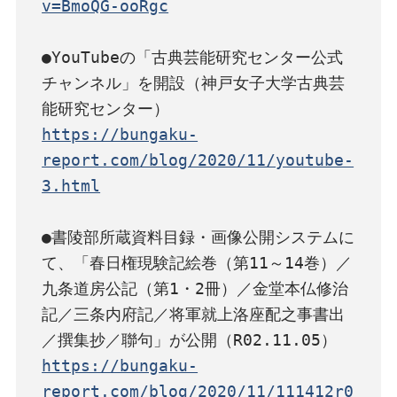
v=BmoQG-ooRgc
●YouTubeの「古典芸能研究センター公式
チャンネル」を開設（神戸女子大学古典芸
https://bungaku-
report.com/blog/2020/11/youtube-
3.html
●書陵部所蔵資料目録・画像公開システムに
て、「春日権現験記絵巻（第11～14巻）／
九条道房公記（第1・2冊）／金堂本仏修治
記／三条内府記／将軍就上洛座配之事書出
https://bungaku-
report.com/blog/2020/11/111412r0