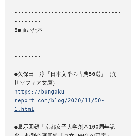
--------------------------------
--------------------------------
--------

6●頂いた本

--------------------------------
--------------------------------
--------

●久保田　淳『日本文学の古典50選』（角
https://bungaku-
report.com/blog/2020/11/50-
1.html
●展示図録「京都女子大学創基100周年記
念　特別企画展観「京女100年の至宝」」