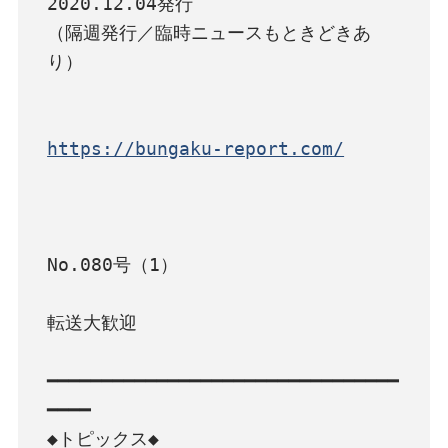
2020.12.04発行

（隔週発行／臨時ニュースもときどきあ
り）

https://bungaku-report.com/
No.080号（1）

転送大歓迎

━━━━━━━━━━━━━━━━━━━━━━━━━━━━━━━━
━━━━

◆トピックス◆
