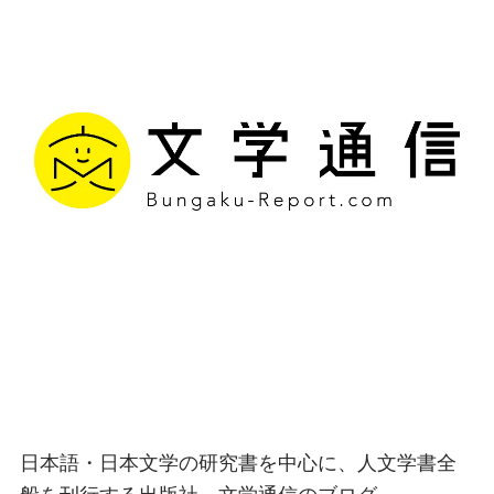
文学通信｜多様な情報を
つなげ、多くの「問い」
を世に生み出す出版社
日本語・日本文学の研究書を中心に、人文学書全
般を刊行する出版社、文学通信のブログ。