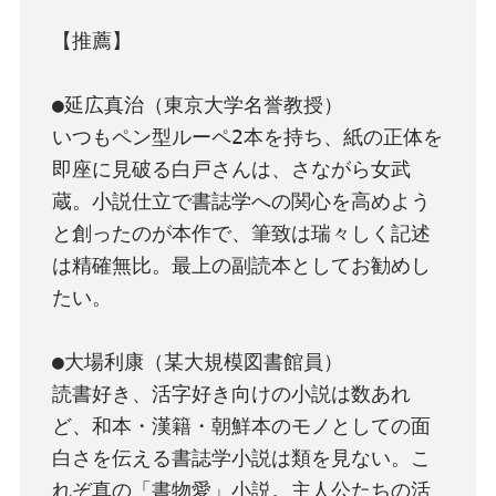
【推薦】

●延広真治（東京大学名誉教授）

いつもペン型ルーペ2本を持ち、紙の正体を
即座に見破る白戸さんは、さながら女武
蔵。小説仕立で書誌学への関心を高めよう
と創ったのが本作で、筆致は瑞々しく記述
は精確無比。最上の副読本としてお勧めし
たい。

●大場利康（某大規模図書館員）

読書好き、活字好き向けの小説は数あれ
ど、和本・漢籍・朝鮮本のモノとしての面
白さを伝える書誌学小説は類を見ない。こ
れぞ真の「書物愛」小説。主人公たちの活