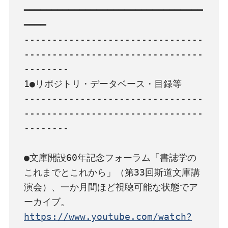
━━━━━━━━━━━━━━━━━━━━━━━━━━━━━━━━
━━━━

--------------------------------
--------------------------------
--------

1●リポジトリ・データベース・目録等

--------------------------------
--------------------------------
--------

●文庫開設60年記念フォーラム「書誌学の
これまでとこれから」（第33回斯道文庫講
演会）、一か月間ほど視聴可能な状態でア
https://www.youtube.com/watch?