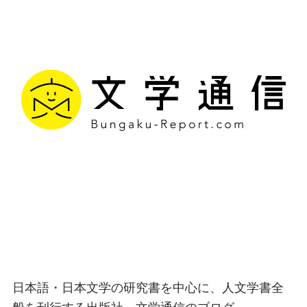
文学通信｜多様な情報を
つなげ、多くの「問い」
を世に生み出す出版社
日本語・日本文学の研究書を中心に、人文学書全
般を刊行する出版社、文学通信のブログ。