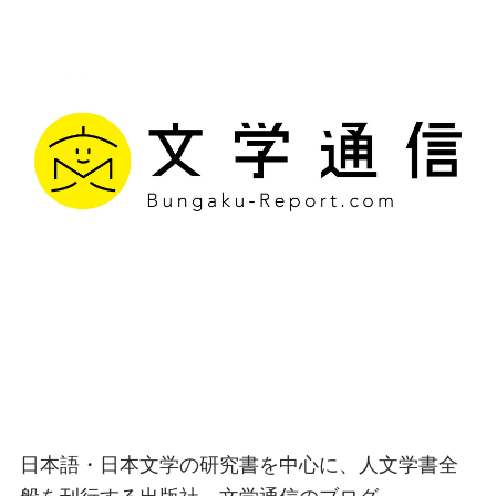
文学通信｜多様な情報を
つなげ、多くの「問い」
を世に生み出す出版社
日本語・日本文学の研究書を中心に、人文学書全
般を刊行する出版社、文学通信のブログ。