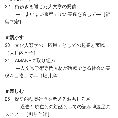
22 街歩きを通じた人文学の発信
―「まいまい京都」での実践を通じて―［福
島幸宏］
＃活かす
23 文化人類学の「応用」としての起業と実践
［大川内直子］
24 AMANEの取り組み
―人文系学術専門人材が活躍できる社会の実
現を目指して―［堀井洋］
＃楽しむ
25 歴史的な奥行きを考えるおもしろさ
―過去と現在との対話としての記念碑遠足の
ススメ―［柳原伸洋］