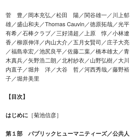
菅 豊／岡本充弘／松田 陽／関谷雄一／川上郁
雄／盛山和夫／Thomas Cauvin／徳原拓哉／光平
有希／石棒クラブ／三好清超／上原 惇／小林遼
香／柳原伸洋／内山大介／五月女賢司／庄子大亮
／福島幸宏／池尻良平／佐藤二葉／橋本雄太／青
木真兵／矢野浩二朗／北村紗衣／山野弘樹／大川
内直子／堀井 洋／大谷 哲／河西秀哉／藤野裕
子／堀井美里
【目次】
［菊池信彦］
はじめに
第１部 パブリックヒューマニティーズ／公共人