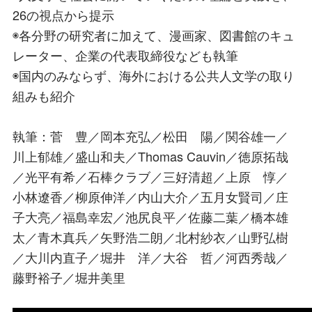
26の視点から提示
◉各分野の研究者に加えて、漫画家、図書館のキュ
レーター、企業の代表取締役なども執筆
◉国内のみならず、海外における公共人文学の取り
組みも紹介
執筆：菅 豊／岡本充弘／松田 陽／関谷雄一／
川上郁雄／盛山和夫／Thomas Cauvin／徳原拓哉
／光平有希／石棒クラブ／三好清超／上原 惇／
小林遼香／柳原伸洋／内山大介／五月女賢司／庄
子大亮／福島幸宏／池尻良平／佐藤二葉／橋本雄
太／青木真兵／矢野浩二朗／北村紗衣／山野弘樹
／大川内直子／堀井 洋／大谷 哲／河西秀哉／
藤野裕子／堀井美里