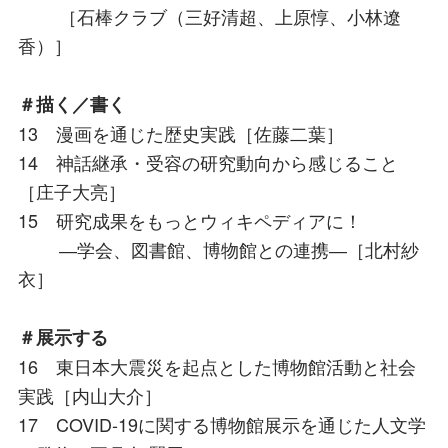
［石棒クラブ（三好清超、上原惇、小林遼
香）］
＃描く／書く
13 漫画を通じた歴史実践［佐藤二葉］
14 神話継承・受容の研究動向から感じること
［庄子大亮］
15 研究成果をもっとウィキペディアに！
―学会、図書館、博物館との連携―［北村紗
衣］
＃展示する
16 東日本大震災を起点とした博物館活動と社会
実践［内山大介］
17 COVID-19に関する博物館展示を通じた人文学