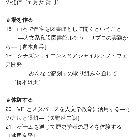
の発信［五月女 賢司］
＃場を作る
18 山村で自宅を図書館として開くということ
―人文系私設図書館ルチャ・リブロの実践か
ら―［青木真兵］
19 シチズンサイエンスとアジャイルソフトウェ
ア開発
―「みんなで翻刻」の取り組みを通じて
―［橋本雄太］
＃体験する
20 VR とメタバースを人文学教育に活用する―そ
の方法と課題―［矢野浩二朗］
21 ゲームを通じて歴史学者の思考を体験する
［池尻良平］