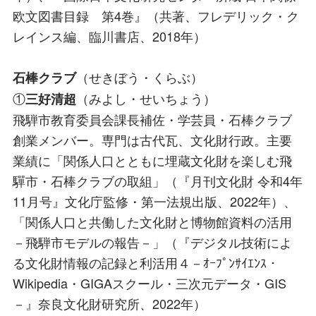
欧文図書目録 第4巻』（共著、フレデリック・ク
レインス編、臨川書店、2018年）
（せきぼう・くらぶ）
石棒クラブ
①
（みよし・せいちょう）
三好清超
飛騨市教育委員会課長補佐・学芸員・石棒クラブ
創業メンバー。専門は古代瓦、文化財行政。主要
業績に「関係人口とともに埋蔵文化財を楽しむ飛
驒市・石棒クラブの取組」（『月刊文化財 令和4年
11月号』文化庁監修・第一法規出版、2022年）、
「関係人口と共働した文化財と博物館資料の活用
－飛騨市モデルの報告－」（『デジタル技術によ
る文化財情報の記録と利活用４－ｵｰﾌﾟﾝｻｲｴﾝｽ・
Wikipedia・GIGAスクール・三次元データ・GIS
－』奈良文化財研究所、2022年）