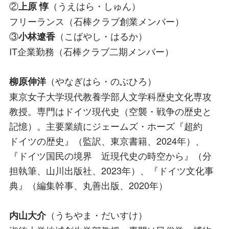
②
（うえはら・しゅん）
上原 惇
フリーランス（石棒クラブ創業メンバー）
③
（こばやし・はるか）
小林遼香
IT企業勤務（石棒クラブ二期メンバー）
（やなぎはら・のぶひろ）
柳原伸洋
東京女子大学現代教養学部人文学科歴史文化専攻
教授。専門はドイツ現代史（空襲・戦争の歴史と
記憶）。主要業績にジェームズ・ホーズ『超約
ドイツの歴史』（監訳、東京書籍、2024年）、
『ドイツ国民の境界 近現代史の時空から』（分
担執筆、山川出版社、2023年）、『ドイツ文化事
典』（編集幹事、丸善出版、2020年）
（うちやま・だいすけ）
内山大介