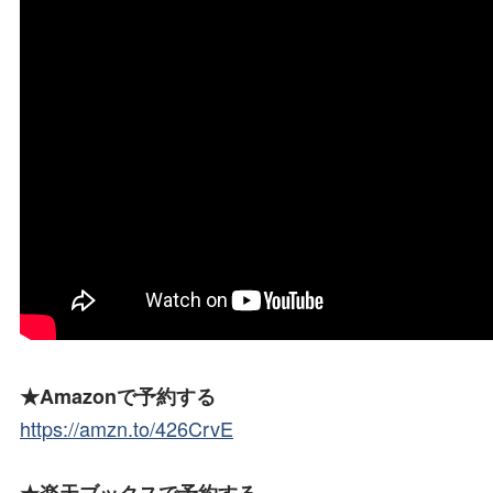
★Amazonで予約する
https://amzn.to/426CrvE