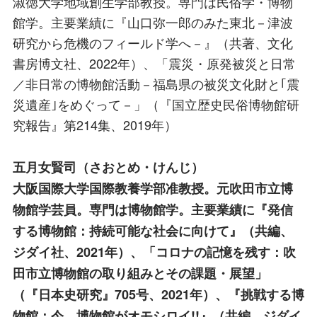
淑徳大学地域創生学部教授。専門は民俗学・博物
館学。主要業績に『山口弥一郎のみた東北－津波
研究から危機のフィールド学へ－』（共著、文化
書房博文社、2022年）、「震災・原発被災と日常
／非日常の博物館活動－福島県の被災文化財と｢震
災遺産｣をめぐって－」（『国立歴史民俗博物館研
究報告』第214集、2019年）
五月女賢司
（さおとめ・けんじ）
大阪国際大学国際教養学部准教授。元吹田市立博
物館学芸員。専門は博物館学。主要業績に『発信
する博物館：持続可能な社会に向けて』（共編、
ジダイ社、2021年）、「コロナの記憶を残す：吹
田市立博物館の取り組みとその課題・展望」
（『日本史研究』705号、2021年）、『挑戦する博
物館：今、博物館がオモシロイ!!』（共編、ジダイ