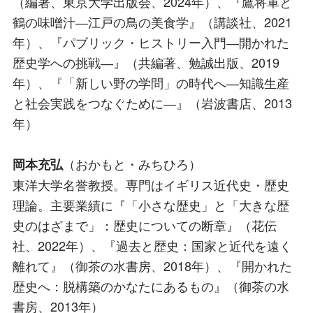
（編著、東京大学出版会、2024年）、『鷹将軍と
鶴の味噌汁―江戸の鳥の美食学』（講談社、2021
年）、『パブリック・ヒストリー入門―開かれた
歴史学への挑戦―』（共編著、勉誠出版、2019
年）、『「新しい野の学問」の時代へ―知識生産
と社会実践をつなぐために―』（岩波書店、2013
年）
（おかもと・みちひろ）
岡本充弘
東洋大学名誉教授。専門はイギリス近代史・歴史
理論。主要業績に『「小さな歴史」と「大きな歴
史のはざまで」：歴史についての断章』（花伝
社、2022年）、『過去と歴史：国家と近代を遠く
離れて』（御茶の水書房、2018年）、『開かれた
歴史へ：脱構築のかなたにあるもの』（御茶の水
書房、2013年）