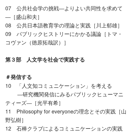
07 公共社会学の挑戦―よりよい共同性を求めて
―［盛山和夫］
08 公共日本語教育学の理論と実践［川上郁雄］
09 パブリックヒストリーにかかる議論［トマ・
コヴァン（徳原拓哉訳）］
第３部 人文学を社会で実践する
＃発信する
10 「人文知コミュニケーション」を考える
―研究機関発信にみるパブリックヒューマニ
ティーズ―［光平有希］
11 Philosophy for everyoneの理念とその実践［山
野弘樹］
12 石棒クラブによるコミュニケーションの実践