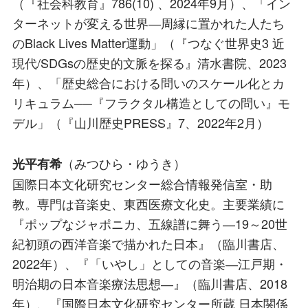
（『社会科教育』786(10) 、2024年9月）、「イン
ターネットが変える世界―周縁に置かれた人たち
のBlack Lives Matter運動」（『つなぐ世界史3 近
現代/SDGsの歴史的文脈を探る』清水書院、2023
年）、「歴史総合における問いのスケール化とカ
リキュラム──『フラクタル構造としての問い』モ
デル」（『山川歴史PRESS』7、2022年2月）
（みつひら・ゆうき）
光平有希
国際日本文化研究センター総合情報発信室・助
教。専門は音楽史、東西医療文化史。主要業績に
『ポップなジャポニカ、五線譜に舞う―19～20世
紀初頭の西洋音楽で描かれた日本』（臨川書店、
2022年）、『「いやし」としての音楽―江戸期・
明治期の日本音楽療法思想―』（臨川書店、2018
年）、『国際日本文化研究センター所蔵 日本関係