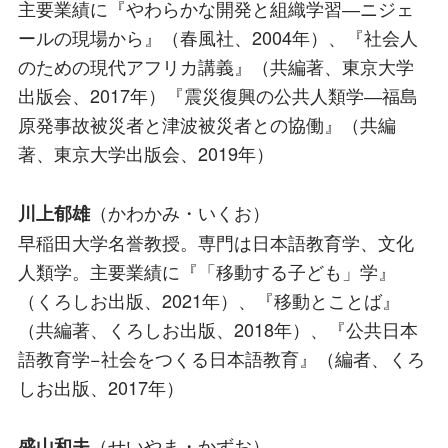
主要業績に『やわらかな開発と組織学習―ニジェ
ールの現場から』（春風社、2004年）、『社会人
のための現代アフリカ講義』（共編著、東京大学
出版会、2017年）『震災復興の公共人類学―福島
原発事故被災者と津波被災者との協働』（共編
著、東京大学出版会、2019年）
（かわかみ・いくお）
川上郁雄
早稲田大学名誉教授。専門は日本語教育学、文化
人類学。主要業績に『「移動する子ども」学』
（くろしお出版、2021年）、『移動とことば』
（共編著、くろしお出版、2018年）、『公共日本
語教育学−社会をつくる日本語教育』（編者、くろ
しお出版、2017年）
（せいやま・かずお）
盛山和夫