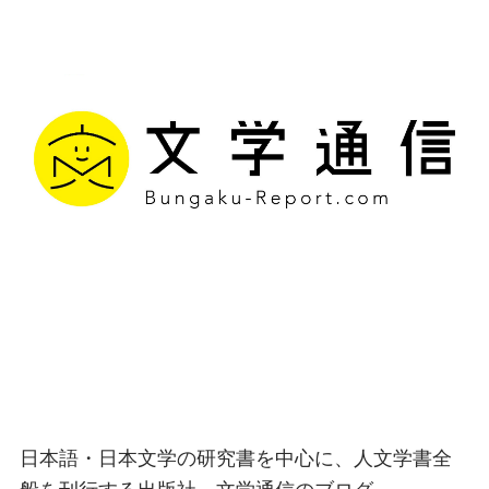
文学通信｜多様な情報を
つなげ、多くの「問い」
を世に生み出す出版社
日本語・日本文学の研究書を中心に、人文学書全
般を刊行する出版社、文学通信のブログ。