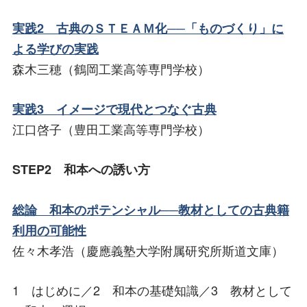
実践2 古典のＳＴＥＡＭ化──「ものづくり」に
よる学びの実践
森木三穂（鶴岡工業高等専門学校）
実践3 イメージで現代とつなぐ古典
江口啓子（豊田工業高等専門学校）
STEP2 和本への誘い方
総論 和本のポテンシャル──教材としての古典籍
利用の可能性
佐々木孝浩（慶應義塾大学附属研究所斯道文庫）
1 はじめに／2 和本の基礎知識／3 教材として