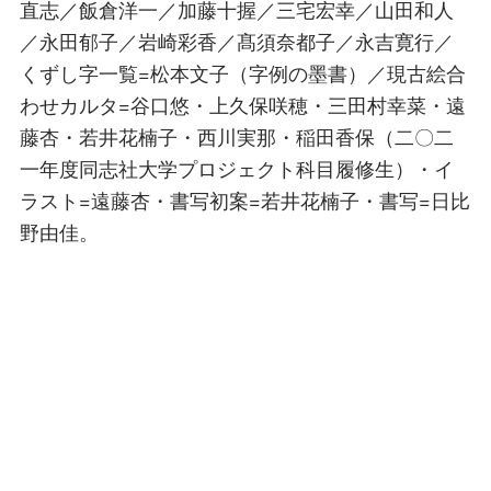
直志／飯倉洋一／加藤十握／三宅宏幸／山田和人
／永田郁子／岩崎彩香／髙須奈都子／永吉寛行／
くずし字一覧=松本文子（字例の墨書）／現古絵合
わせカルタ=谷口悠・上久保咲穂・三田村幸菜・遠
藤杏・若井花楠子・西川実那・稲田香保（二〇二
一年度同志社大学プロジェクト科目履修生）・イ
ラスト=遠藤杏・書写初案=若井花楠子・書写=日比
野由佳。