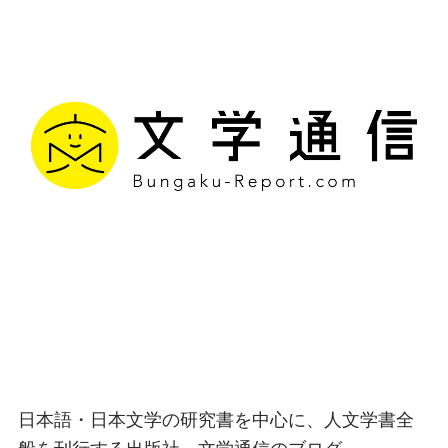
文学通信｜多様な情報を
つなげ、多くの「問い」
を世に生み出す出版社
日本語・日本文学の研究書を中心に、人文学書全
般を刊行する出版社、文学通信のブログ。