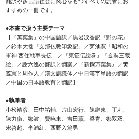
翻訳や多言語社会に関心をもつすべての読者にお
すすめの一冊です。
●本書で扱う主要テーマ
【『萬葉集』の中国語訳／黒岩涙香訳『野の花』
／鈴木大拙『支那仏教印象記』／菊池寛「昭和の
軍神 西住戦車長伝」／『東征伝絵巻』『玄奘三蔵
絵』／謝六逸の翻訳と翻案／『新撰万葉集』／黄
遵憲と周作人／漢文訓読体／中日漢字単語の翻訳
／中国の日本語教育と翻訳】
●執筆者
小松靖彦、田中祐輔、片山宏行、陳継東、丁莉、
陳力衛、鄒波、費暁東、吉田薫、梁青、鄒双双、
宋啓超、李満紅、西野入篤男