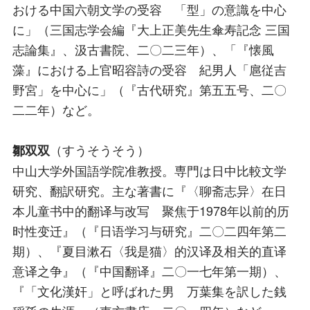
おける中国六朝文学の受容 「型」の意識を中心
に」（三国志学会編『大上正美先生傘寿記念 三国
志論集』、汲古書院、二〇二三年）、「『懐風
藻』における上官昭容詩の受容 紀男人「扈従吉
野宮」を中心に」（『古代研究』第五五号、二〇
二二年）など。
（すうそうそう）
鄒双双
中山大学外国語学院准教授。専門は日中比較文学
研究、翻訳研究。主な著書に『〈聊斋志异〉在日
本儿童书中的翻译与改写 聚焦于1978年以前的历
时性变迁』（『日语学习与研究』二〇二四年第二
期）、『夏目漱石〈我是猫〉的汉译及相关的直译
意译之争』（『中国翻译』二〇一七年第一期）、
『「文化漢奸」と呼ばれた男 万葉集を訳した銭