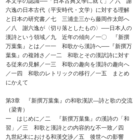
本文学の認識──「日本古典文學に就て」／六 謝
六逸の日本古代（平安時代・文学）に対する理解
と日本の研究書／七 三浦圭三から藤岡作太郎へ
／八 謝六逸が〈切り落としたもの〉──日本人の
漢詩という領域／九 近年の傾向／一〇 『新撰
万葉集』とは／一一 和歌から漢詩へ──『新撰万
葉集』の複雑さ／一二 和歌とその漢訳詩に対す
る従来の見解／一三 和歌の趣向を漢詩の趣向へ
／一四 和歌のレトリックの移行／一五 まとめ
にかえて
第3章 『新撰万葉集』の和歌漢訳―詩と歌の交流
（梁青）
一 はじめに／二 『新撰万葉集』の漢詩の「和
習」／三 和歌と漢詩との内容的な不一致／四
九世紀末における和漢交渉／五 後世への影響