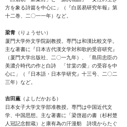
方を象る詩篇を中心に」（『白居易研究年報』第
十二巻、二〇一一年）など。
（りょうせい）
梁青
厦門大学外文学院副教授。専門は和漢比較文学。
主な著書に『日本古代漢文学対和歌的受容研究』
（厦門大学出版社、二〇一九年）、「島田忠臣の
美濃介時代の作と白詩 「甘棠の愛」の受容を中
心に」（『日本語・日本学研究』十三号、二〇二
三年）など。
（よしだかおる）
吉田薫
日本女子大学文学部准教授。専門は中国近代文
学、中国思想。主な著書に「梁啓超の書（杉村楚
人冠記念館蔵）と康有為の汗漫舫 詩境からたぐ