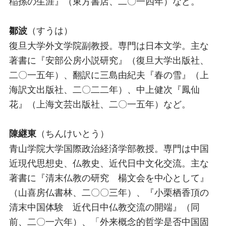
稲孫の生涯』（東方書店、二〇一四年）など。
（すうは）
鄒波
復旦大学外文学院副教授。専門は日本文学。主な
著書に『安部公房小説研究』（復旦大学出版社、
二〇一五年）、翻訳に三島由紀夫『春の雪』（上
海訳文出版社、二〇二二年）、中上健次『鳳仙
花』（上海文芸出版社、二〇一五年）など。
（ちんけいとう）
陳継東
青山学院大学国際政治経済学部教授。専門は中国
近現代思想史、仏教史、近代日中文化交流。主な
著書に『清末仏教の研究 楊文会を中心として』
（山喜房仏書林、二〇〇三年）、『小栗栖香頂の
清末中国体験 近代日中仏教交流の開端』（同
前、二〇一六年）、「外来概念的哲学是否中国固