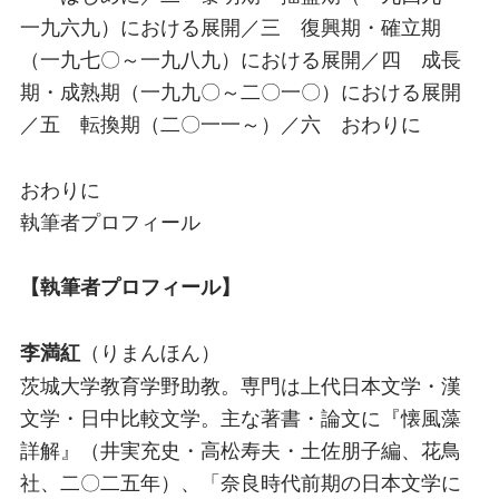
一九六九）における展開／三 復興期・確立期
（一九七〇～一九八九）における展開／四 成長
期・成熟期（一九九〇～二〇一〇）における展開
／五 転換期（二〇一一～）／六 おわりに
おわりに
執筆者プロフィール
【執筆者プロフィール】
（りまんほん）
李満紅
茨城大学教育学野助教。専門は上代日本文学・漢
文学・日中比較文学。主な著書・論文に『懐風藻
詳解』（井実充史・高松寿夫・土佐朋子編、花鳥
社、二〇二五年）、「奈良時代前期の日本文学に