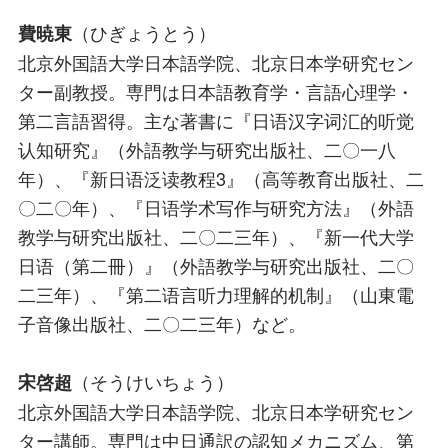
（ひぎょうとう）
費暁東
北京外国語大学日本語学院、北京日本学研究セン
ター副教授。専門は日本語教育学・言語心理学・
第二言語習得。主な著書に『日语汉字词汇的听觉
认知研究』（外語教学与研究出版社、二〇一八
年）、『新日语泛读教程3』（高等教育出版社、二
〇二〇年）、『日语学术写作与研究方法』（外語
教学与研究出版社、二〇二三年）、『新一代大学
日语（第二冊）』（外語教学与研究出版社、二〇
二三年）、『第二语言听力理解的机制』（山東電
子音像出版社、二〇二三年）など。
（そうけいちょう）
宋啓超
北京外国語大学日本語学院、北京日本学研究セン
ター講師。専門は中日通訳の認知メカニズム、第