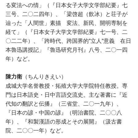
る変法への情」（『日本女子大学文学部紀要』七
三号、二〇二四年）、「梁啓超（飲冰）と荘子が
辿った「人間世」素描 変法、新民、開明専制を
経て」（『日本女子大学文学部紀要』七一号、二
〇二二年）、「跨時代、跨国界的"立人"意義 在日
本魯迅講授記」『魯迅研究月刊』八号、二〇一四
年）など。
（ちんりきえい）
陳力衛
成城大学名誉教授・拓殖大学大学院特任教授。専
門は日本語史・日中言語交流史。主な著書に『近
代知の翻訳と伝播』（三省堂、二〇一九年）、
『日本の諺・中国の諺』（明治書院、二〇〇八
年）、『和製漢語の形成とその展開』（汲古書
院、二〇〇一年）など。