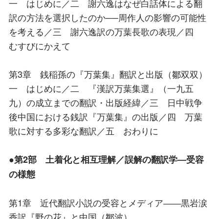
一 はじめに／二 謝六逸はなぜ白話体による翻
訳の方法を選択したのか──周作人の影響の可能性
を考える／三 謝六逸訳の万葉長歌の表現／四
むすびにかえて
第3章 銭稲孫の『万葉集』翻訳と出版（鄒双双）
一 はじめに／二 『漢訳万葉集選』（一九五
九）の成立までの翻訳・出版経緯／三 日中戦争
後中国における銭訳『万葉集』の出版／四 万葉
歌に対する多彩な翻訳／五 おわりに
●第2部 土着化と相互理解／誤解の翻訳学―受容
の様態
第1章 近代翻訳小説の受容とメディア――黒岩涙
香訳『野の花』と中国（鄒波）