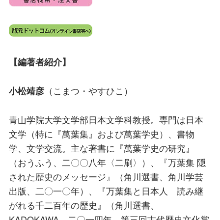
【編著者紹介】
（こまつ・やすひこ）
小松靖彦
青山学院大学文学部日本文学科教授。専門は日本
文学（特に『萬葉集』および萬葉学史）、書物
学、文学交流。主な著書に『萬葉学史の研究』
（おうふう、二〇〇八年〈二刷〉）、『万葉集 隠
された歴史のメッセージ』（角川選書、角川学芸
出版、二〇一〇年）、『万葉集と日本人 読み継
がれる千二百年の歴史』（角川選書、
KADOKAWA、二〇一四年、第三回古代歴史文化賞