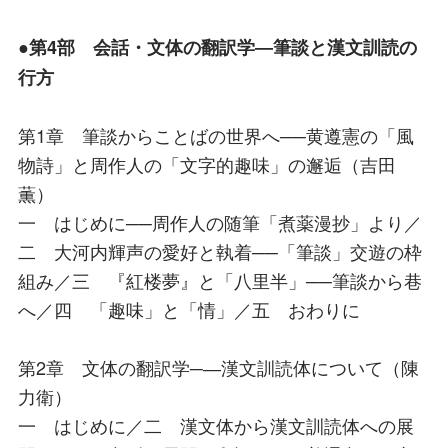
●第4部 会話・文体の翻訳学―筆談と漢文訓読の
行方
第1章 筆談からことばの世界へ──黄遵憲の「風
物詩」と周作人の「文字的趣味」の邂逅（吉田
薫）
一 はじめに──周作人の随筆「煮薬漫抄」より／
二 大河内輝声の愛好と執着──「筆談」交遊の枠
組み／三 『紅楼夢』と「八里半」──筆談から巷
へ／四 「趣味」と「情」／五 おわりに
第2章 文体の翻訳学─―漢文訓読体について（陳
力衛）
一 はじめに／二 漢文体から漢文訓読体への展