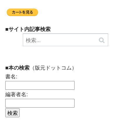
■サイト内記事検索
（版元ドットコム）
■本の検索
書名:
編著者名: