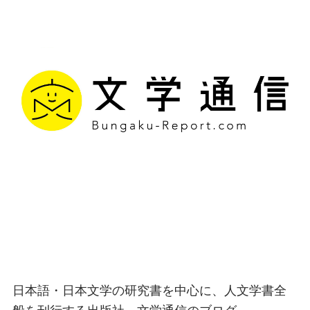
文学通信｜多様な情報を
つなげ、多くの「問い」
を世に生み出す出版社
日本語・日本文学の研究書を中心に、人文学書全
般を刊行する出版社、文学通信のブログ。