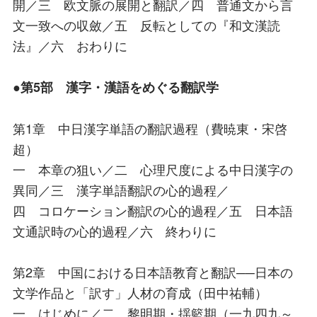
開／三 欧文脈の展開と翻訳／四 普通文から言
文一致への収斂／五 反転としての『和文漢読
法』／六 おわりに
●第5部 漢字・漢語をめぐる翻訳学
第1章 中日漢字単語の翻訳過程（費暁東・宋啓
超）
一 本章の狙い／二 心理尺度による中日漢字の
異同／三 漢字単語翻訳の心的過程／
四 コロケーション翻訳の心的過程／五 日本語
文通訳時の心的過程／六 終わりに
第2章 中国における日本語教育と翻訳──日本の
文学作品と「訳す」人材の育成（田中祐輔）
一 はじめに／二 黎明期・揺籃期（一九四九～