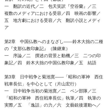
一 翻訳の近代／二 包天笑訳『空谷蘭』／三
複数のメディアにおける受容／四 映画の影響／
五 地方劇における受容／六 翻訳小説とメディ
ア
第2章 中国仏教へのまなざし――鈴木大拙の二種
の『支那仏教印象記』（陳継東）
一 序論／二 撰述の背景と動機／三 二つの印
象記／四 鈴木大拙の中国仏教印象／五 結語
第3章 日中戦争と菊池寛――「昭和の軍神 西住
戦車長伝」を中心として（片山宏行）
一 日中戦争当初の菊池寛／二 ペン部隊／三
「昭和の軍神 西住戦車長伝」執筆／四 執筆の
実際／五 「逸話」の力／六 文藝銃後運動へ／