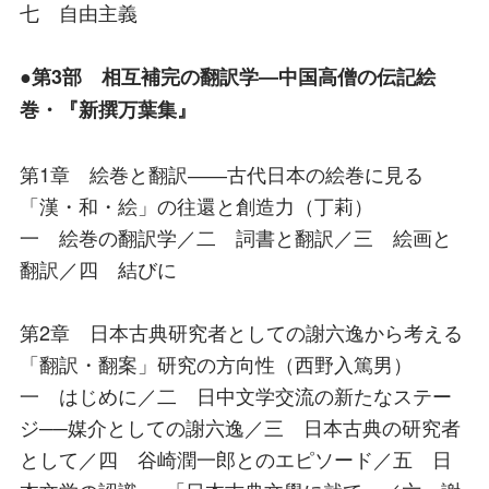
七 自由主義
●第3部 相互補完の翻訳学―中国高僧の伝記絵
巻・『新撰万葉集』
第1章 絵巻と翻訳――古代日本の絵巻に見る
「漢・和・絵」の往還と創造力（丁莉）
一 絵巻の翻訳学／二 詞書と翻訳／三 絵画と
翻訳／四 結びに
第2章 日本古典研究者としての謝六逸から考える
「翻訳・翻案」研究の方向性（西野入篤男）
一 はじめに／二 日中文学交流の新たなステー
ジ──媒介としての謝六逸／三 日本古典の研究者
として／四 谷崎潤一郎とのエピソード／五 日