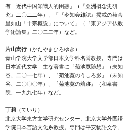
有 近代中国知識人的困惑」（『亞洲概念史研
究』二〇二二年）、「『令知会雑誌』掲載の赫舎
里如山「十宗概説」について」（『東アジア仏教
学術論集』二〇二二年）など。
（かたやまひろゆき）
片山宏行
青山学院大学文学部日本文学科名誉教授。専門は
日本近代文学。主な著書に『菊池寛随想』（未知
谷、二〇一七年）、『菊池寛のうしろ影』（未知
谷、二〇〇〇年）、『菊池寛の航跡』（和泉書
院、一九九七年）など。
（ていり）
丁莉
北京大学東方文学研究センター、北京大学外国語
学院日本言語文化系教授。専門は平安物語文学、