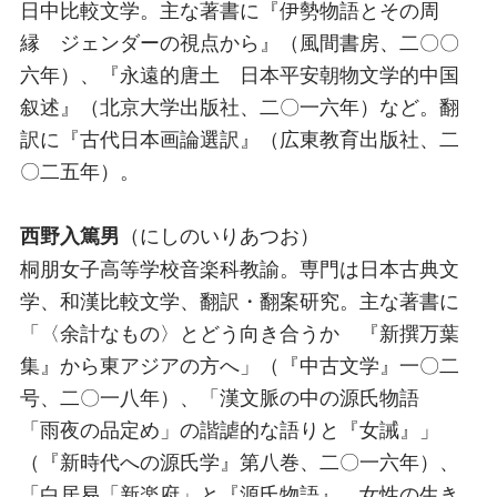
日中比較文学。主な著書に『伊勢物語とその周
縁 ジェンダーの視点から』（風間書房、二〇〇
六年）、『永遠的唐土 日本平安朝物文学的中国
叙述』（北京大学出版社、二〇一六年）など。翻
訳に『古代日本画論選訳』（広東教育出版社、二
〇二五年）。
（にしのいりあつお）
西野入篤男
桐朋女子高等学校音楽科教諭。専門は日本古典文
学、和漢比較文学、翻訳・翻案研究。主な著書に
「〈余計なもの〉とどう向き合うか 『新撰万葉
集』から東アジアの方へ」（『中古文学』一〇二
号、二〇一八年）、「漢文脈の中の源氏物語
「雨夜の品定め」の諧謔的な語りと『女誡』」
（『新時代への源氏学』第八巻、二〇一六年）、
「白居易「新楽府」と『源氏物語』 女性の生き