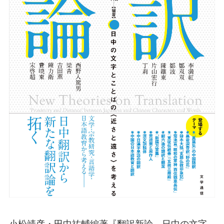
小松靖彦・田中祐輔編著『翻訳新論 日中の文字