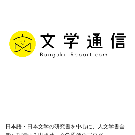
文学通信｜多様な情報を
つなげ、多くの「問い」
を世に生み出す出版社
日本語・日本文学の研究書を中心に、人文学書全
般を刊行する出版社、文学通信のブログ。