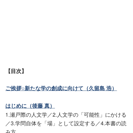
【目次】
ご挨拶○新たな学の創成に向けて（久留島 浩）
はじめに（後藤 真）
1.瀬戸際の人文学／2.人文学の「可能性」にかける
／3.学問自体を「場」として設定する／4.本書の読
み方