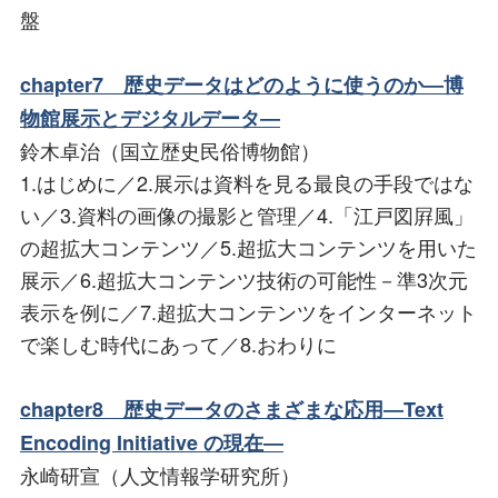
盤
chapter7 歴史データはどのように使うのか―博
物館展示とデジタルデータ―
鈴木卓治（国立歴史民俗博物館）
1.はじめに／2.展示は資料を見る最良の手段ではな
い／3.資料の画像の撮影と管理／4.「江戸図屛風」
の超拡大コンテンツ／5.超拡大コンテンツを用いた
展示／6.超拡大コンテンツ技術の可能性－準3次元
表示を例に／7.超拡大コンテンツをインターネット
で楽しむ時代にあって／8.おわりに
chapter8 歴史データのさまざまな応用―Text
Encoding Initiative の現在―
永崎研宣（人文情報学研究所）