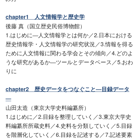
chapter1 人文情報学と歴史学
後藤 真（国立歴史民俗博物館）
1.はじめに―人文情報学とは何か／2.日本における
歴史情報学・人文情報学の研究状況／3.情報を得る
ために人文情報に関わる学会とその傾向／4.どのよ
うな研究があるか―ツールとデータベース／5.おわ
りに
chapter2 歴史データをつなぐこと―目録データ
―
山田太造（東京大学史料編纂所）
1.はじめに／2.目録を整理していく／3.東京大学史
料編纂所所蔵史料／4.史料を分類していく／5.目録
を階層化していく／6.目録を記述する／7.記述要素