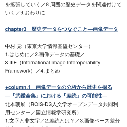
を拡張していく／8.周囲の歴史データを関連付けて
いく／9.おわりに
chapter3 歴史データをつなぐこと―画像データ
―
中村 覚（東京大学情報基盤センター）
1.はじめに／2.画像データの基礎／
3.IIIF（International Image Interoperability
Framework）／4.まとめ
●column.1 画像データの分析から歴史を探る
―「武鑑全集」における「差読」の可能性―
北本朝展（ROIS-DS人文学オープンデータ共同利
用センター／国立情報学研究所）
1.文字と非文字／2.差読とは？／3.画像ベース差分