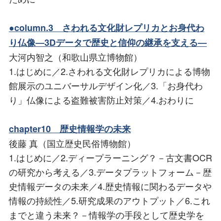
●column.3 さわれる文化財レプリカとお身代わ
り仏像―3Dデータで歴史と信仰の継承を支える―
大河内智之（和歌山県立博物館）
1.はじめに／2.さわれる文化財レプリカによる博物
館展示のユニバーサルデザイン化／3.「お身代わ
り」仏像による盗難被害防止対策／4.おわりに
chapter10 歴史情報学の未来
後藤 真（国立歴史民俗博物館）
1.はじめに／2.ディープラーニング？－古文書OCR
の研究から考える／3.データプラットフォーム－歴
史情報データの未来／4.歴史情報に関わるデータや
情報の持続性／5.研究成果のアウトプット／6.これ
までと違う未来？－情報学の手段として歴史学を