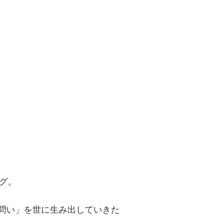
問い」を世に
グ。
「問い」を世に生み出していきた