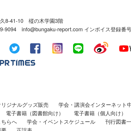
久8-41-10 樅の木学園3階
39-9094 info@bungaku-report.com インボイス登録番号
オリジナルグッズ販売
学会・講演会インターネット
電子書籍（図書館向け）
電子書籍（個人向け）
こちらへ
学会・イベントスケジュール
刊行図書
概要
正誤表