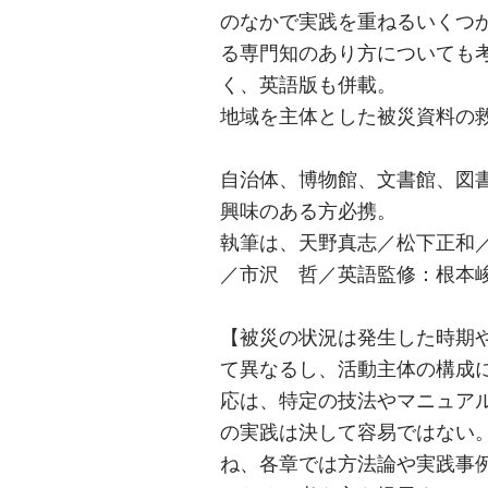
のなかで実践を重ねるいくつ
る専門知のあり方についても
く、英語版も併載。
地域を主体とした被災資料の
自治体、博物館、文書館、図
興味のある方必携。
執筆は、天野真志／松下正和
／市沢 哲／英語監修：根本
【被災の状況は発生した時期
て異なるし、活動主体の構成
応は、特定の技法やマニュア
の実践は決して容易ではない
ね、各章では方法論や実践事