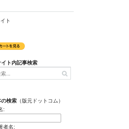
サイト
サイト内記事検索
（版元ドットコム）
本の検索
名:
著者名: