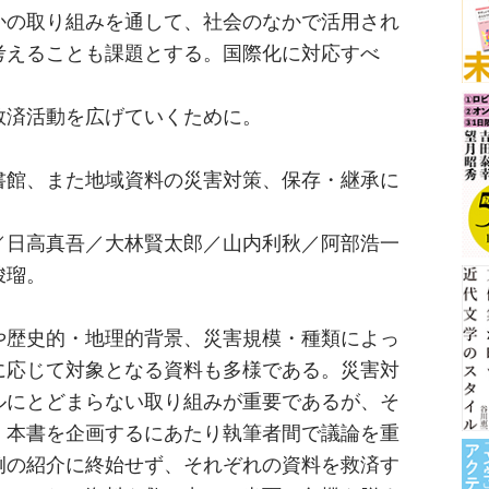
かの取り組みを通して、社会のなかで活用され
考えることも課題とする。国際化に対応すべ
救済活動を広げていくために。
書館、また地域資料の災害対策、保存・継承に
／日高真吾／大林賢太郎／山内利秋／阿部浩一
峻瑠。
や歴史的・地理的背景、災害規模・種類によっ
に応じて対象となる資料も多様である。災害対
ルにとどまらない取り組みが重要であるが、そ
。本書を企画するにあたり執筆者間で議論を重
例の紹介に終始せず、それぞれの資料を救済す