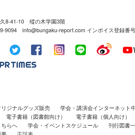
久8-41-10 樅の木学園3階
39-9094 info@bungaku-report.com インボイス登録番号
オリジナルグッズ販売
学会・講演会インターネット
電子書籍（図書館向け）
電子書籍（個人向け）
こちらへ
学会・イベントスケジュール
刊行図書
概要
正誤表