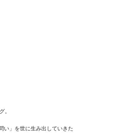
問い」を世に
グ。
「問い」を世に生み出していきた