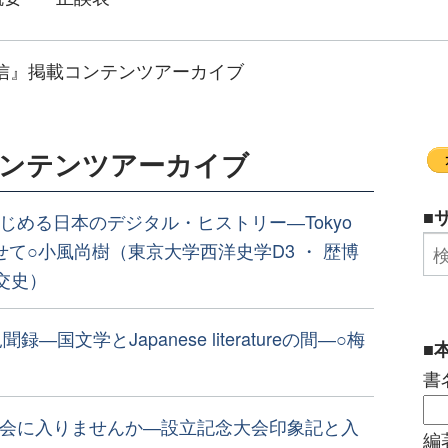
信』掲載コンテンツアーカイブ
コンテンツアーカイブ
■
じめる日本のデジタル・ヒストリー―Tokyo
上げによせて○小風尚樹（東京大学西洋史学D3 ・ 歴博
交史）
見聞録―国文学とJapanese literatureの間―○梅
■
書
会に入りませんか―設立記念大会印象記と入
編