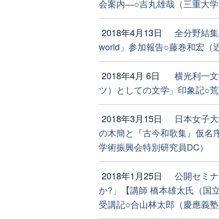
会案内―○吉丸雄哉（三重大学
2018年4月13日
全分野結集型
world」参加報告○藤巻和宏
2018年4月 6日
横光利一文
ツ）としての文学」印象記○荒
2018年3月15日
日本女子大
の木簡と『古今和歌集』仮名
学術振興会特別研究員DC）
2018年1月25日
公開セミナ
か?」【講師 橋本雄太氏（国
受講記○合山林太郎（慶應義塾