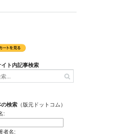
サイト内記事検索
（版元ドットコム）
本の検索
名:
著者名: