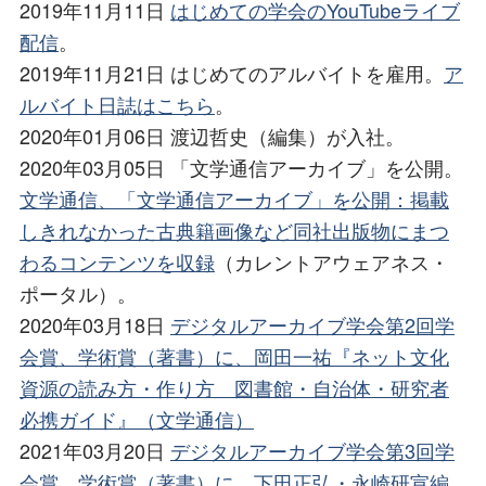
2019年11月11日
はじめての学会のYouTubeライブ
配信
。
2019年11月21日 はじめてのアルバイトを雇用。
ア
ルバイト日誌はこちら
。
2020年01月06日 渡辺哲史（編集）が入社。
2020年03月05日 「文学通信アーカイブ」を公開。
文学通信、「文学通信アーカイブ」を公開：掲載
しきれなかった古典籍画像など同社出版物にまつ
わるコンテンツを収録
（カレントアウェアネス・
ポータル）。
2020年03月18日
デジタルアーカイブ学会第2回学
会賞、学術賞（著書）に、岡田一祐『ネット文化
資源の読み方・作り方 図書館・自治体・研究者
必携ガイド』（文学通信）
2021年03月20日
デジタルアーカイブ学会第3回学
会賞、学術賞（著書）に、下田正弘・永崎研宣編