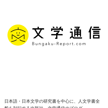
文学通信｜多様な情報を
つなげ、多くの「問い」
を世に生み出す出版社
日本語・日本文学の研究書を中心に、人文学書全
般を刊行する出版社、文学通信のブログ。