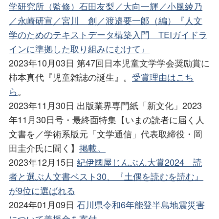
学研究所（監修）石田友梨／大向一輝／小風綾乃
／永崎研宣／宮川 創／渡邉要一郞（編）『人文
学のためのテキストデータ構築入門 TEIガイドラ
インに準拠した取り組みにむけて』
2023年10月03日 第47回⽇本児童⽂学学会奨励賞に
柿本真代『児童雑誌の誕⽣』。
受賞理由はこち
ら
。
2023年11月30日 出版業界専門紙「新文化」2023
年11月30日号・最終面特集【いまの読者に届く人
文書を／学術系版元「文学通信」代表取締役・岡
田圭介氏に聞く】
掲載。
2023年12月15日
紀伊國屋じんぶん大賞2024 読
者と選ぶ人文書ベスト30、『土偶を読むを読む』
が9位に選ばれる
2024年01月09日
石川県令和6年能登半島地震災害
について義援金を寄付