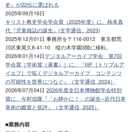
史』が22位に選ばれる
2025年09月16日
キリスト教史学会学会賞（2025年度）に、柿本真
代『児童雑誌の誕生』(文学通信、2023)
2025年12月01日 事務所を〒116-0012 東京都荒
川区東尾久8-41-10 樅の木学園3階に移転。
2026年01月14日
デジタルアーカイブ学会 第7回
学会賞［学術賞（著書）］に、『IIIF［トリプルア
イエフ］で拓くデジタルアーカイブ コンテンツ
の可能性を世界につなぐ』（文学通信, 2024）
2026年07月04日
2026年度全日本博物館学会特別
賞に、今村信隆『「お静かに！」の誕生─近代日本
美術の鑑賞と批評』（文学通信, 2025）
■業務内容