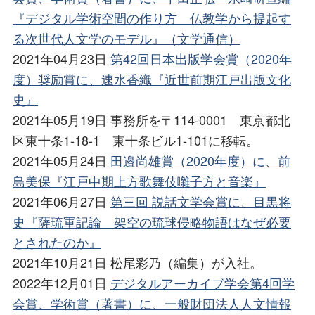
『デジタル学術空間の作り方 仏教学から提起す
る次世代人文学のモデル』（文学通信）
2021年04月23日
第42回日本出版学会賞（2020年
度）奨励賞に、速水香織『近世前期江戸出版文化
史』
2021年05月19日 事務所を〒114-0001 東京都北
区東十条1-18-1 東十条ビル1-101に移転。
2021年05月24日
田邉尚雄賞（2020年度）に、前
島美保『江戸中期上方歌舞伎囃子方と音楽』
2021年06月27日
第三回 説話文学会賞に、目黒将
史『薩琉軍記論 架空の琉球侵略物語はなぜ必要
とされたのか』
2021年10月21日 松尾彩乃（編集）が入社。
2022年12月01日
デジタルアーカイブ学会第4回学
会賞、学術賞（著書）に、一般財団法人人文情報