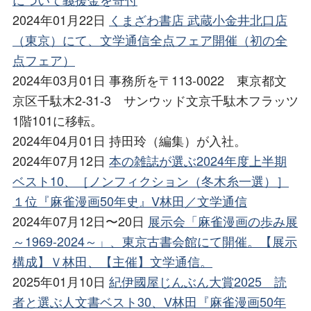
2024年01月22日
くまざわ書店 武蔵小金井北口店
（東京）にて、文学通信全点フェア開催（初の全
点フェア）
2024年03月01日 事務所を〒113-0022 東京都文
京区千駄木2-31-3 サンウッド文京千駄木フラッツ
1階101に移転。
2024年04月01日 持田玲（編集）が入社。
2024年07月12日
本の雑誌が選ぶ2024年度上半期
ベスト10、［ノンフィクション（冬木糸一選）］
１位『麻雀漫画50年史』V林田／文学通信
2024年07月12日〜20日
展示会「麻雀漫画の歩み展
～1969-2024～」、東京古書会館にて開催。【展示
構成】Ｖ林田、【主催】文学通信。
2025年01月10日
紀伊國屋じんぶん大賞2025 読
者と選ぶ人文書ベスト30、V林田『麻雀漫画50年