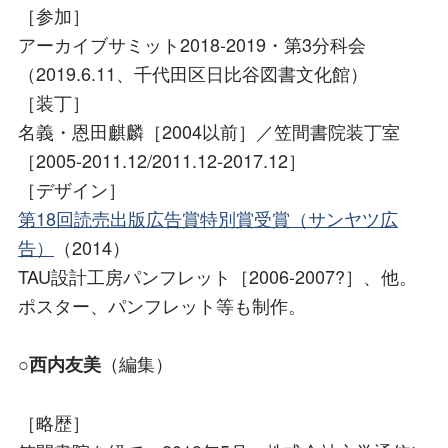
［参加］
アーカイブサミット2018-2019・第3分科会
（2019.6.11、千代田区日比谷図書文化館）
［装丁］
名義・恩田麒麟［2004以前］／笠間書院装丁室
［2005-2011.12/2011.12-2017.12］
［デザイン］
第18回読売出版広告賞特別賞受賞（サンヤツ広
告）
（2014）
TAU設計工房パンフレット［2006-2007?］、他。
ポスター、パンフレット等も制作。
○
（編集）
西内友美
［略歴］