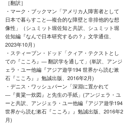
［翻訳］
・マーク・ブックマン「アメリカ人障害者として
日本で暮らすこと―複合的な障壁と非排他的な想
像性」（シュミット堀佐知と共訳、シュミット堀
佐知編『なんで日本研究するの？』文学通信、
2023年10月）
・スティーブン・ドッド「クィア・テクストとし
ての『こころ』― 翻訳学を通して」(単訳、アンジ
ェラ・ユー他編『アジア遊学194 世界から読む漱
石『こころ』』勉誠出版、2016年2月)
・デニス・ワッシュバーン「深淵に置かれて
―『黄粱一炊図』と先生の手紙」(アンジェラ・ユ
ーと共訳、アンジェラ・ユー他編『アジア遊学194
世界から読む漱石『こころ』』勉誠出版、2016年2
月)