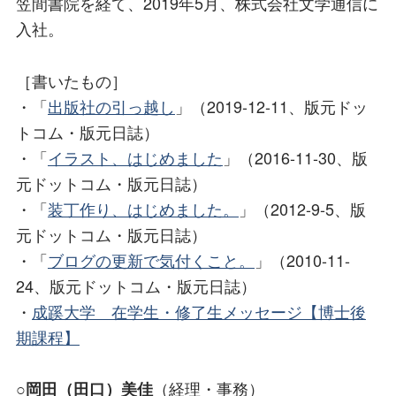
笠間書院を経て、2019年5月、株式会社文学通信に
入社。
［書いたもの］
・「
出版社の引っ越し
」（2019-12-11、版元ドッ
トコム・版元日誌）
・「
イラスト、はじめました
」（2016-11-30、版
元ドットコム・版元日誌）
・「
装丁作り、はじめました。
」（2012-9-5、版
元ドットコム・版元日誌）
・「
ブログの更新で気付くこと。
」（2010-11-
24、版元ドットコム・版元日誌）
・
成蹊大学 在学生・修了生メッセージ【博士後
期課程】
○
（経理・事務）
岡田（田口）美佳