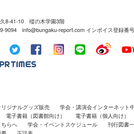
久8-41-10 樅の木学園3階
39-9094 info@bungaku-report.com インボイス登録番号
オリジナルグッズ販売
学会・講演会インターネット
電子書籍（図書館向け）
電子書籍（個人向け）
こちらへ
学会・イベントスケジュール
刊行図書
概要
正誤表