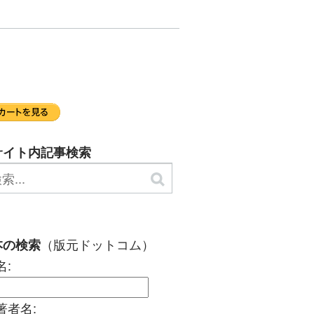
サイト内記事検索
（版元ドットコム）
本の検索
名:
著者名: