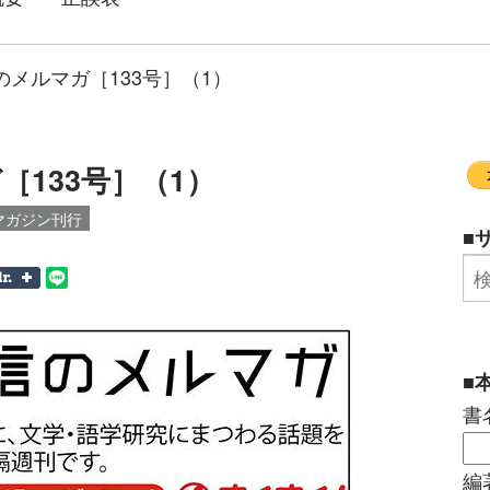
のメルマガ［133号］（1）
133号］（1）
マガジン刊行
■
■
書
編