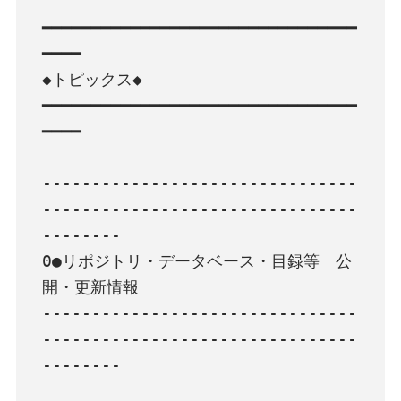
━━━━━━━━━━━━━━━━━━━━━━━━━━━━━━━━
━━━━

◆トピックス◆

━━━━━━━━━━━━━━━━━━━━━━━━━━━━━━━━
━━━━

--------------------------------
--------------------------------
--------

0●リポジトリ・データベース・目録等　公
開・更新情報

--------------------------------
--------------------------------
--------
