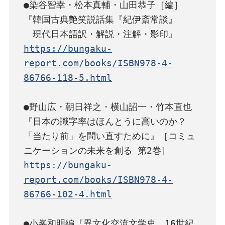
●染谷智幸・松本真輔・山田恭子［編］

『韓国古典艶笑説話集『紀伊斎常談』

https://bungaku-
report.com/books/ISBN978-4-
86766-118-5.html
●野山広・朝日祥之・横山詔一・竹本直也

『日本の識字率はほんとうに高いのか？　
「当たり前」を問い直すために』［コミュ
https://bungaku-
report.com/books/ISBN978-4-
86766-102-4.html
●小峯和明編『異文化交流文学史　16世紀