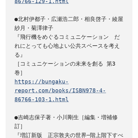
86766-129-1.html
●北村伊都子・広瀬浩二郎・相良啓子・綾屋
紗月・菊澤律子

『飛行機をめぐるコミュニケーション　だ
れにとっても心地よい公共スペースを考え
る』

［コミュニケーションの未来を創る 第3
https://bungaku-
report.com/books/ISBN978-4-
86766-103-1.html
●吉崎志保子著・小川剛生［編集・増補修
訂］

『増訂新版　正宗敦夫の世界─階上階下すべ