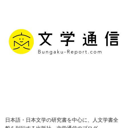
文学通信｜多様な情報を
つなげ、多くの「問い」
を世に生み出す出版社
日本語・日本文学の研究書を中心に、人文学書全
般を刊行する出版社、文学通信のブログ。