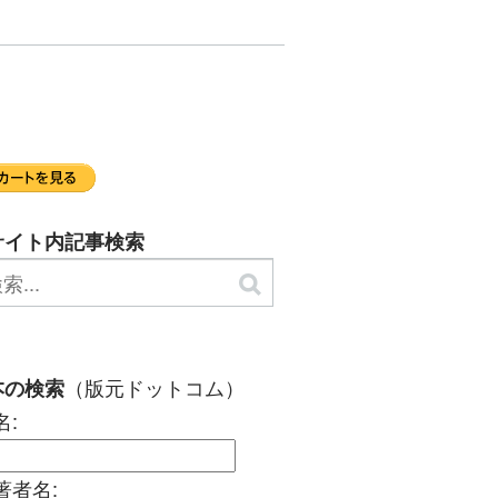
サイト内記事検索
（版元ドットコム）
本の検索
名:
著者名: