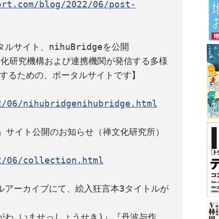
ort.com/blog/2022/06/post-
サイト、nihuBridgeを公開

人間文化研究機構および連携機関が発信する多様
2/06/nihubridgenihubridge.html
2/06/collection.html
ルアーカイブにて、絵入狂言本3タイトルが
がわ いませっしょうせき)』『丹波与作