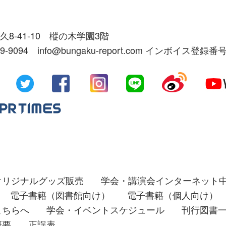
久8-41-10 樅の木学園3階
39-9094 info@bungaku-report.com インボイス登録番号
オリジナルグッズ販売
学会・講演会インターネット
電子書籍（図書館向け）
電子書籍（個人向け）
こちらへ
学会・イベントスケジュール
刊行図書
概要
正誤表