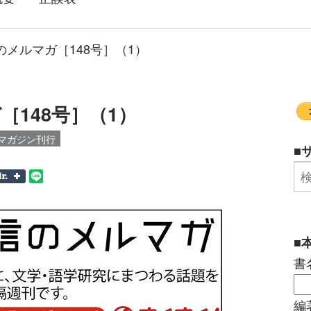
のメルマガ［148号］（1）
148号］（1）
マガジン刊行
■
■
書
編