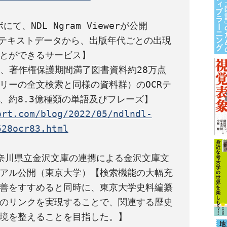
て、NDL Ngram Viewerが公開

たテキストデータから、出版年代ごとの出現
とができるサービス】

は、著作権保護期間満了図書資料約28万点
リーの全文検索と同様の資料群）のOCRテ
ort.com/blog/2022/05/ndlndl-
528ocr83.html
奈川県立金沢文庫の連携による金沢文庫文
アル公開（東京大学）【検索機能の大幅充
善をすすめると同時に、東京大学史料編纂
のリンクを実現することで、関連する歴史