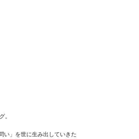
問い」を世に
グ。
「問い」を世に生み出していきた