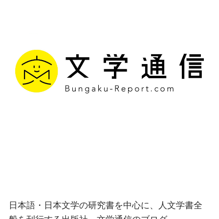
文学通信｜多様な情報を
つなげ、多くの「問い」
を世に生み出す出版社
日本語・日本文学の研究書を中心に、人文学書全
般を刊行する出版社、文学通信のブログ。