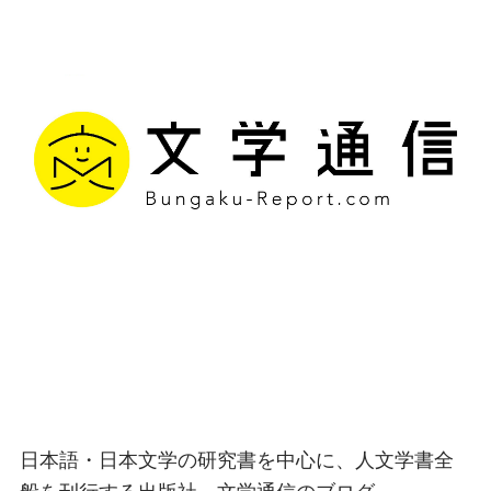
文学通信｜多様な情報を
つなげ、多くの「問い」
を世に生み出す出版社
日本語・日本文学の研究書を中心に、人文学書全
般を刊行する出版社、文学通信のブログ。