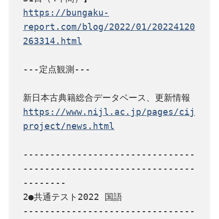
https://bungaku-
report.com/blog/2022/01/20224120
263314.html
---定点観測---

https://www.nijl.ac.jp/pages/cij
project/news.html
--------------------------------
--------------------------------
--------

2●共通テスト2022 国語

--------------------------------