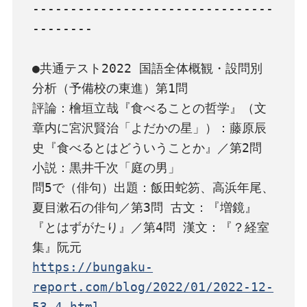
--------------------------------
--------

●共通テスト2022 国語全体概観・設問別
分析（予備校の東進）第1問

評論：檜垣立哉『食べることの哲学』（文
章内に宮沢賢治「よだかの星」）：藤原辰
史『食べるとはどういうことか』／第2問 
小説：黒井千次「庭の男」

問5で（俳句）出題：飯田蛇笏、高浜年尾、
夏目漱石の俳句／第3問 古文：『増鏡』 
『とはずがたり』／第4問 漢文：『？経室
https://bungaku-
report.com/blog/2022/01/2022-12-
53-4.html