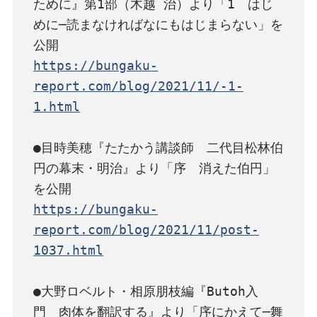
ために』第1部（木越 治）より「1　はじ
めに─読まなければなにもはじまらない」を
https://bungaku-
report.com/blog/2021/11/-1-
1.html
●目時美穂『たたかう講談師　二代目松林伯
円の幕末・明治』より「序　消えた伯円」
https://bungaku-
report.com/blog/2021/11/post-
1037.html
●大野ロベルト・相原朋枝編『Butoh入
門　肉体を翻訳する』より「序にかえて─舞