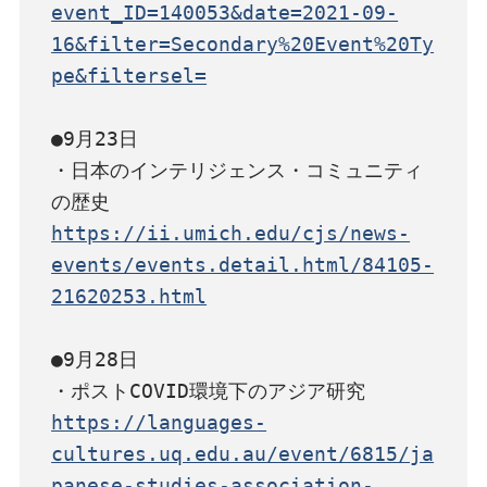
event_ID=140053&date=2021-09-
16&filter=Secondary%20Event%20Ty
pe&filtersel=
●9月23日

・日本のインテリジェンス・コミュニティ
https://ii.umich.edu/cjs/news-
events/events.detail.html/84105-
21620253.html
●9月28日

https://languages-
cultures.uq.edu.au/event/6815/ja
panese-studies-association-