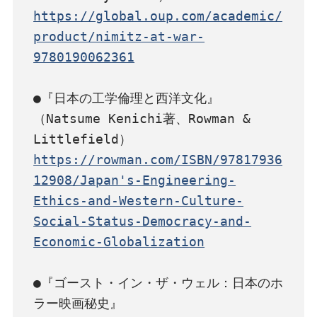
https://global.oup.com/academic/
product/nimitz-at-war-
9780190062361
●『日本の工学倫理と西洋文化』

（Natsume Kenichi著、Rowman & 
https://rowman.com/ISBN/97817936
12908/Japan's-Engineering-
Ethics-and-Western-Culture-
Social-Status-Democracy-and-
Economic-Globalization
●『ゴースト・イン・ザ・ウェル：日本のホ
ラー映画秘史』
