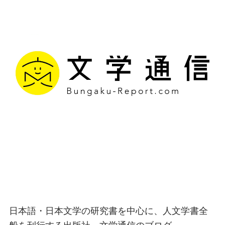
文学通信｜多様な情報を
つなげ、多くの「問い」
を世に生み出す出版社
日本語・日本文学の研究書を中心に、人文学書全
般を刊行する出版社、文学通信のブログ。