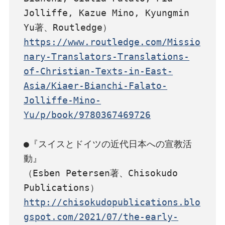
Jolliffe, Kazue Mino, Kyungmin 
https://www.routledge.com/Missio
nary-Translators-Translations-
of-Christian-Texts-in-East-
Asia/Kiaer-Bianchi-Falato-
Jolliffe-Mino-
Yu/p/book/9780367469726
●『スイスとドイツの近代日本への宣教活
動』

（Esben Petersen著、Chisokudo 
http://chisokudopublications.blo
gspot.com/2021/07/the-early-