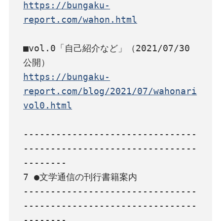
https://bungaku-
report.com/wahon.html
■vol.0「自己紹介など」（2021/07/30
https://bungaku-
report.com/blog/2021/07/wahonari
vol0.html
--------------------------------
--------------------------------
--------

7 ●文学通信の刊行書籍案内

--------------------------------
--------------------------------
--------
