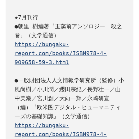
★7月刊行

●朝里 樹編著『玉藻前アンソロジー　殺之
https://bungaku-
report.com/books/ISBN978-4-
909658-59-3.html
●一般財団法人人文情報学研究所（監修）小
風尚樹／小川潤／纓田宗紀／長野壮一／山
中美潮／宮川創／大向一輝／永崎研宣
（編）『欧米圏デジタル・ヒューマニティ
https://bungaku-
report.com/books/ISBN978-4-