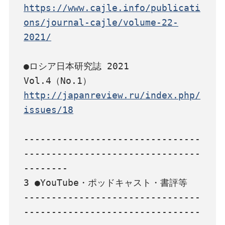
https://www.cajle.info/publicati
ons/journal-cajle/volume-22-
2021/
●ロシア日本研究誌 2021 
http://japanreview.ru/index.php/
issues/18
--------------------------------
--------------------------------
--------

3 ●YouTube・ポッドキャスト・書評等

--------------------------------
--------------------------------