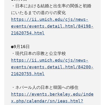
・日本における結婚と出生率の関係と初婚
https://ii.umich.edu/cjs/news-
events/events.detail.html/84198-
21620754.html
●9月16日

https://ii.umich.edu/cjs/news-
events/events.detail.html/84200-
21620755.html
https://events.berkeley.edu/inde
x.php/calendar/sn/ieas.html?