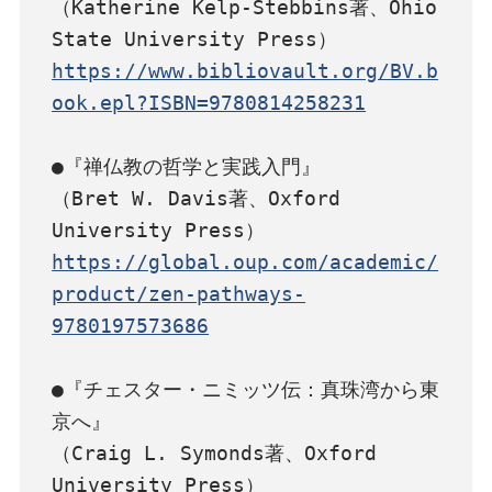
（Katherine Kelp-Stebbins著、Ohio 
https://www.bibliovault.org/BV.b
ook.epl?ISBN=9780814258231
●『禅仏教の哲学と実践入門』

（Bret W. Davis著、Oxford 
https://global.oup.com/academic/
product/zen-pathways-
9780197573686
●『チェスター・ニミッツ伝：真珠湾から東
京へ』

（Craig L. Symonds著、Oxford 