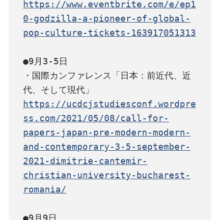
https://www.eventbrite.com/e/ep1
0-godzilla-a-pioneer-of-global-
pop-culture-tickets-163917051313
●9月3-5日

・国際カンファレンス「日本：前近代、近
https://ucdcjstudiesconf.wordpre
ss.com/2021/05/08/call-for-
papers-japan-pre-modern-modern-
and-contemporary-3-5-september-
2021-dimitrie-cantemir-
christian-university-bucharest-
romania/
●9月9日
