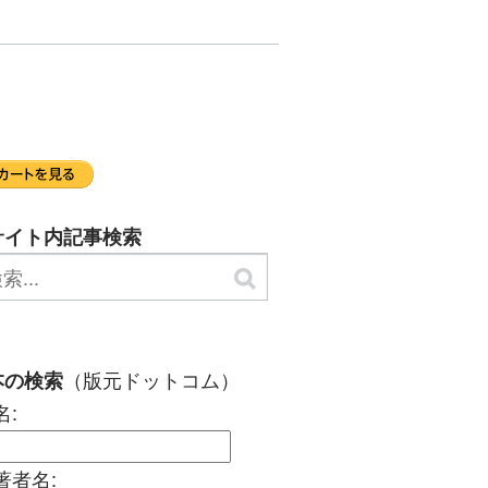
サイト内記事検索
（版元ドットコム）
本の検索
名:
著者名: