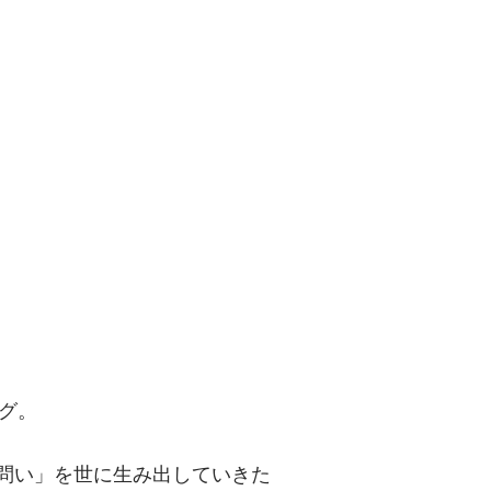
問い」を世に
グ。
「問い」を世に生み出していきた