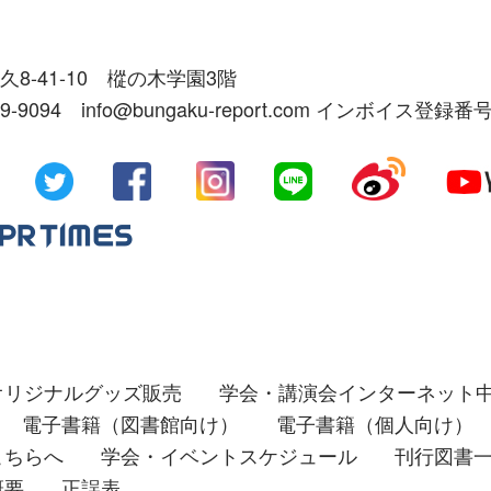
久8-41-10 樅の木学園3階
39-9094 info@bungaku-report.com インボイス登録番号
オリジナルグッズ販売
学会・講演会インターネット
電子書籍（図書館向け）
電子書籍（個人向け）
こちらへ
学会・イベントスケジュール
刊行図書
概要
正誤表