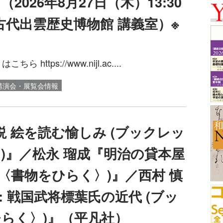
026年8月27日（木）13:30
立古代出雲歴史博物館 講義室）※
ttps://www.nijl.ac....
講演会・展覧会情報
説 絵を読む愉しみ (ブックレッ
)』／松永 瑠成『明治の貸本屋
〈書物をひらく〉)』／西村 慎
 戦国武将標葉氏の近代 (ブッ
らく〉)』（平凡社）