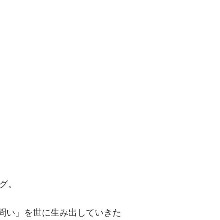
問い」を世に
グ。
「問い」を世に生み出していきた