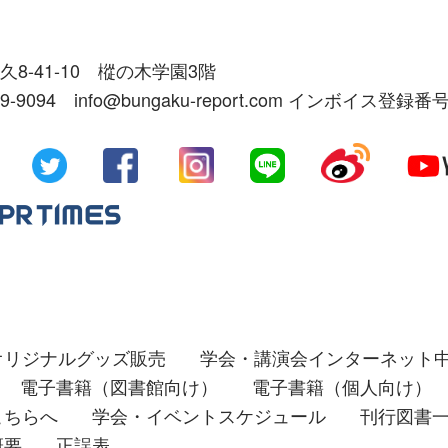
久8-41-10 樅の木学園3階
39-9094 info@bungaku-report.com インボイス登録番号
オリジナルグッズ販売
学会・講演会インターネット
電子書籍（図書館向け）
電子書籍（個人向け）
こちらへ
学会・イベントスケジュール
刊行図書
概要
正誤表