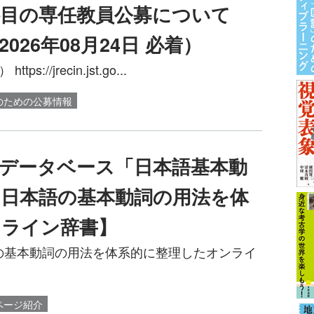
科目の専任教員公募について
~2026年08月24日 必着）
://jrecin.jst.go...
のための公募情報
データベース「日本語基本動
日本語の基本動詞の用法を体
ンライン辞書】
の基本動詞の用法を体系的に整理したオンライ
ページ紹介