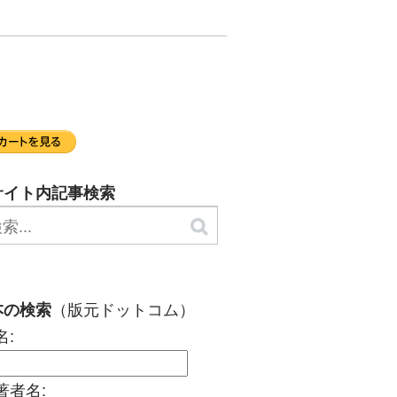
サイト内記事検索
（版元ドットコム）
本の検索
名:
著者名: