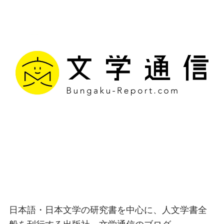
文学通信｜多様な情報を
つなげ、多くの「問い」
を世に生み出す出版社
日本語・日本文学の研究書を中心に、人文学書全
般を刊行する出版社、文学通信のブログ。