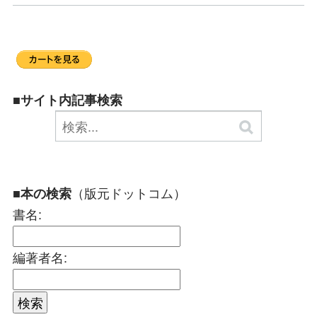
■サイト内記事検索
（版元ドットコム）
■本の検索
書名:
編著者名: