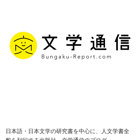
文学通信｜多様な情報を
つなげ、多くの「問い」
を世に生み出す出版社
日本語・日本文学の研究書を中心に、人文学書全
般を刊行する出版社、文学通信のブログ。