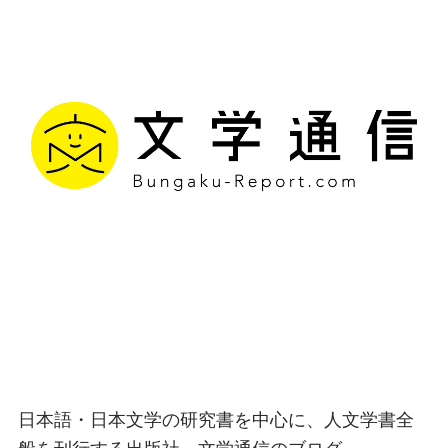
文学通信｜多様な情報を
つなげ、多くの「問い」
を世に生み出す出版社
日本語・日本文学の研究書を中心に、人文学書全
般を刊行する出版社、文学通信のブログ。