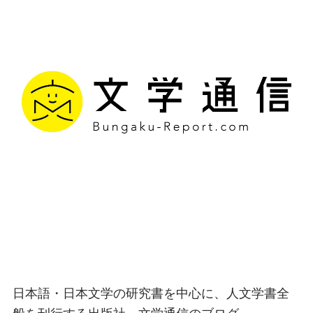
文学通信｜多様な情報を
つなげ、多くの「問い」
を世に生み出す出版社
日本語・日本文学の研究書を中心に、人文学書全
般を刊行する出版社、文学通信のブログ。