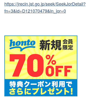
https://jrecin.jst.go.jp/seek/SeekJorDetail?
fn=3&id=D121070479&ln_jor=0