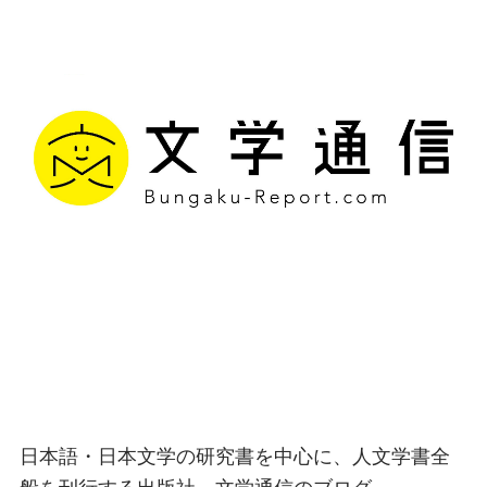
文学通信｜多様な情報を
つなげ、多くの「問い」
を世に生み出す出版社
日本語・日本文学の研究書を中心に、人文学書全
般を刊行する出版社、文学通信のブログ。