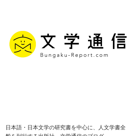
文学通信｜多様な情報を
つなげ、多くの「問い」
を世に生み出す出版社
日本語・日本文学の研究書を中心に、人文学書全
般を刊行する出版社、文学通信のブログ。