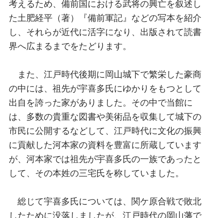
考えるため、備前国における武将の興亡を叙述し
た土肥経平（著）『備前軍記』などの写本を紹介
し、それらが近代に活字になり、出版されて読書
界へ広まるまでをたどります。
また、江戸時代後期に岡山城下で繁栄した豪商
の中には、祖先が宇喜多氏にゆかりをもつとして
出自を誇った家がありました。その中で当館に
は、多数の貴重な図書や美術品を収集して城下の
市民に公開するなどして、江戸時代に文化の振興
に貢献した河本家の資料を豊富に所蔵しています
が、河本家では祖先が宇喜多氏の一族であったと
して、その本姓の三宅氏を称していました。
総じて宇喜多氏については、関ケ原合戦で敗北
したために没落しましたが、江戸時代の岡山藩で