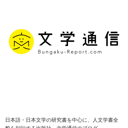
文学通信｜多様な情報を
つなげ、多くの「問い」
を世に生み出す出版社
日本語・日本文学の研究書を中心に、人文学書全
般を刊行する出版社、文学通信のブログ。