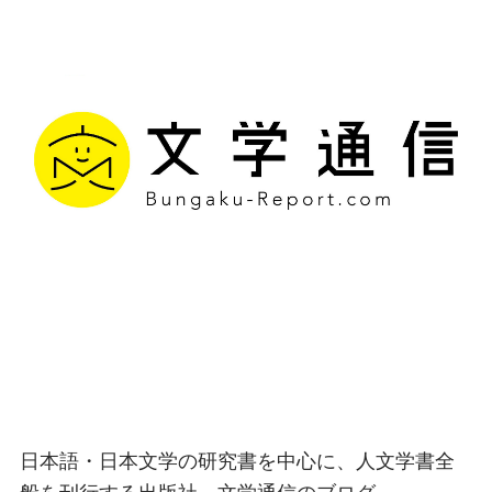
文学通信｜多様な情報を
つなげ、多くの「問い」
を世に生み出す出版社
日本語・日本文学の研究書を中心に、人文学書全
般を刊行する出版社、文学通信のブログ。