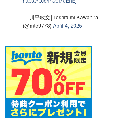
https://t.co/PQeI70EhEj
— 川平敏文│Toshifumi Kawahira
(@mte9773)
April 4, 2025