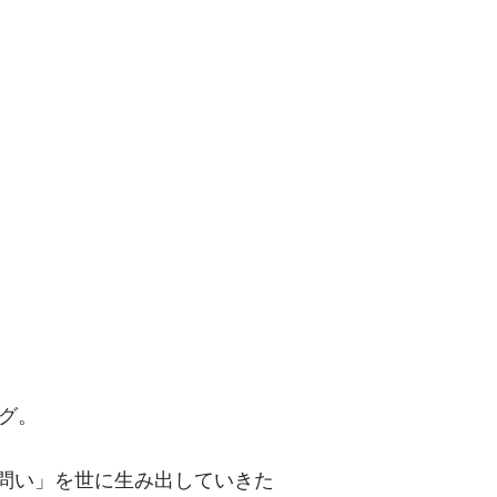
問い」を世に
グ。
「問い」を世に生み出していきた