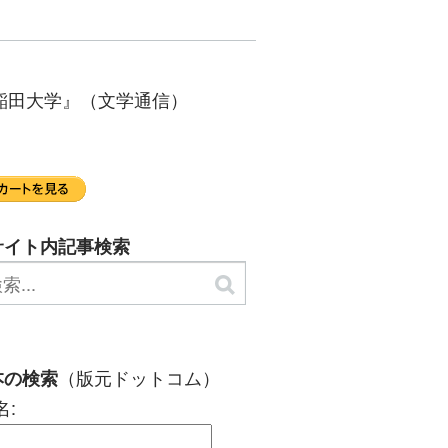
早稲田大学』（文学通信）
サイト内記事検索
（版元ドットコム）
本の検索
名: