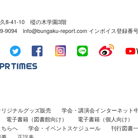
久8-41-10 樅の木学園3階
39-9094 info@bungaku-report.com インボイス登録番号
オリジナルグッズ販売
学会・講演会インターネット
電子書籍（図書館向け）
電子書籍（個人向け）
こちらへ
学会・イベントスケジュール
刊行図書
概要
正誤表