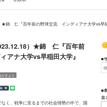
.18）★錦 仁『百年前の野球交流 インディアナ大学vs
3.12.18）★錦 仁『百年前
ィアナ大学vs早稲田大学』
■
はがきより
■
書
でなく、戦争に至るまでの社会情勢の中で、国