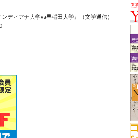
ンディアナ大学vs早稲田大学』（文学通信）
0