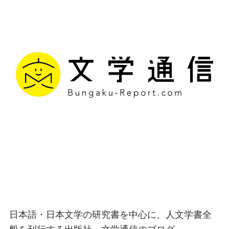
文学通信｜多様な情報を
つなげ、多くの「問い」
を世に生み出す出版社
日本語・日本文学の研究書を中心に、人文学書全
般を刊行する出版社、文学通信のブログ。