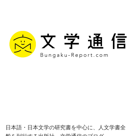
文学通信｜多様な情報を
つなげ、多くの「問い」
を世に生み出す出版社
日本語・日本文学の研究書を中心に、人文学書全
般を刊行する出版社、文学通信のブログ。