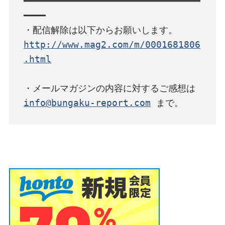
━━━━━━━━━━━━━━━━━━━━━━━━━━━━━━━━
━━━━

http://www.mag2.com/m/0001681806
.html
info@bungaku-report.com
 まで。