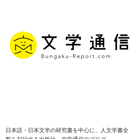
文学通信｜多様な情報を
つなげ、多くの「問い」
を世に生み出す出版社
日本語・日本文学の研究書を中心に、人文学書全
般を刊行する出版社、文学通信のブログ。