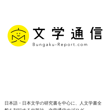
文学通信｜多様な情報を
つなげ、多くの「問い」
を世に生み出す出版社
日本語・日本文学の研究書を中心に、人文学書全
般を刊行する出版社、文学通信のブログ。