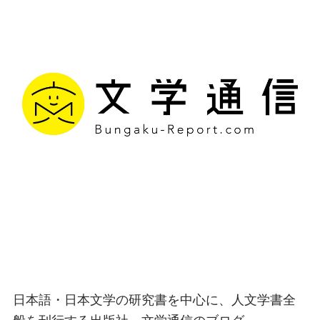
文学通信｜多様な情報を
つなげ、多くの「問い」
を世に生み出す出版社
日本語・日本文学の研究書を中心に、人文学書全
般を刊行する出版社、文学通信のブログ。