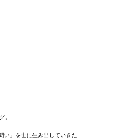
問い」を世に
グ。
「問い」を世に生み出していきた