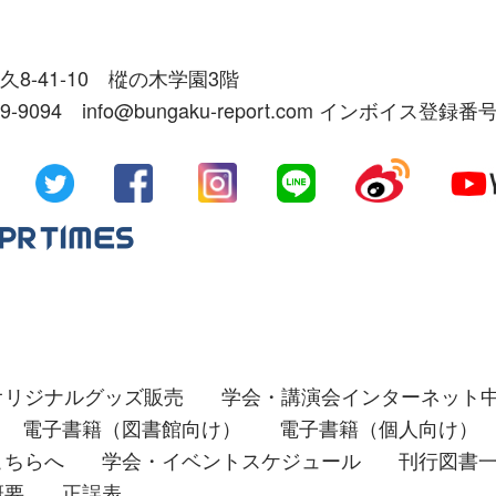
久8-41-10 樅の木学園3階
39-9094 info@bungaku-report.com インボイス登録番号
オリジナルグッズ販売
学会・講演会インターネット
電子書籍（図書館向け）
電子書籍（個人向け）
こちらへ
学会・イベントスケジュール
刊行図書
概要
正誤表