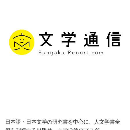
文学通信｜多様な情報を
つなげ、多くの「問い」
を世に生み出す出版社
日本語・日本文学の研究書を中心に、人文学書全
般を刊行する出版社、文学通信のブログ。