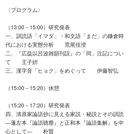
〈プログラム〉
（13:00－15:00）研究発表
一、訓読語「イマダ」・和文語「まだ」の鎌倉時
代における実態分析 荒尾佳澄
二、『広益以呂波雑韻刊誤』の「同」注記につい
て 王子姸
三、漢字音「ヒョク」をめぐって 伊藤智弘
（15:00－15:20）休憩
（15:20－17:20）研究発表
四、清原家論語抄に見える家説・秘説とその訓読
―蓬左本『論語聴塵』と正和本『論語集解』を中
心として― 朴賢