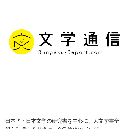
文学通信｜多様な情報を
つなげ、多くの「問い」
を世に生み出す出版社
日本語・日本文学の研究書を中心に、人文学書全
般を刊行する出版社、文学通信のブログ。