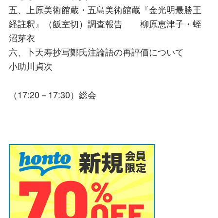
五、上原美術館蔵・五島美術館蔵『金光明最勝王
経註釈』（飯室切）調査報告 柳原恵津子・蛭
沼芽衣
六、卜天寿抄写鄭氏注論語の再評価について
小助川貞次
（17:20－17:30）総会