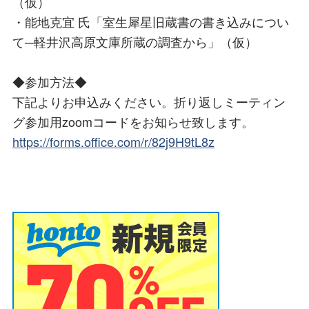
（仮）
・能地克宜 氏「室生犀星旧蔵書の書き込みについ
て─軽井沢高原文庫所蔵の調査から」（仮）
◆参加方法◆
下記よりお申込みください。折り返しミーティン
グ参加用zoomコードをお知らせ致します。
https://forms.office.com/r/82j9H9tL8z