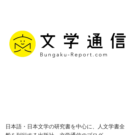
文学通信｜多様な情報を
つなげ、多くの「問い」
を世に生み出す出版社
日本語・日本文学の研究書を中心に、人文学書全
般を刊行する出版社、文学通信のブログ。