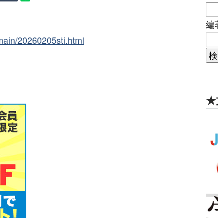
編
tmain/20260205sti.html
★