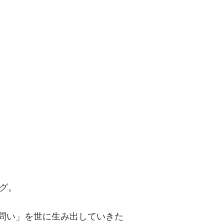
問い」を世に
グ。
「問い」を世に生み出していきた