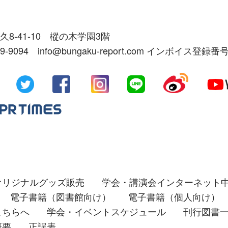
久8-41-10 樅の木学園3階
39-9094 info@bungaku-report.com インボイス登録番号
オリジナルグッズ販売
学会・講演会インターネット
電子書籍（図書館向け）
電子書籍（個人向け）
こちらへ
学会・イベントスケジュール
刊行図書
概要
正誤表