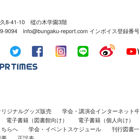
久8-41-10 樅の木学園3階
39-9094 info@bungaku-report.com インボイス登録番号
オリジナルグッズ販売
学会・講演会インターネット
電子書籍（図書館向け）
電子書籍（個人向け）
こちらへ
学会・イベントスケジュール
刊行図書
概要
正誤表