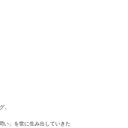
問い」を世に
グ。
「問い」を世に生み出していきた