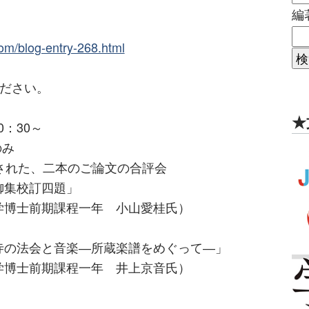
編
com/blog-entry-268.html
ください。
★
0：30～
のみ
された、二本のご論文の合評会
集校訂四題」
期課程一年 小山愛桂氏）
法会と音楽―所蔵楽譜をめぐって―」
期課程一年 井上京音氏）