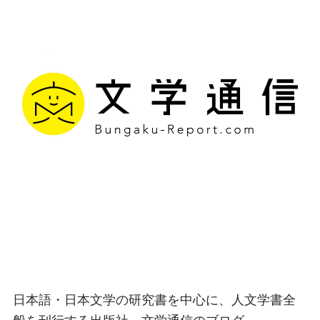
文学通信｜多様な情報を
つなげ、多くの「問い」
を世に生み出す出版社
日本語・日本文学の研究書を中心に、人文学書全
般を刊行する出版社、文学通信のブログ。