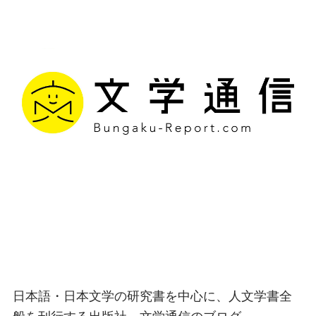
文学通信｜多様な情報を
つなげ、多くの「問い」
を世に生み出す出版社
日本語・日本文学の研究書を中心に、人文学書全
般を刊行する出版社、文学通信のブログ。