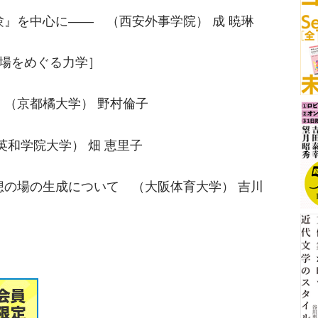
』を中心に―― （西安外事学院） 成 暁琳
─場をめぐる力学］
（京都橘大学） 野村倫子
和学院大学） 畑 恵里子
想の場の生成について （大阪体育大学） 吉川