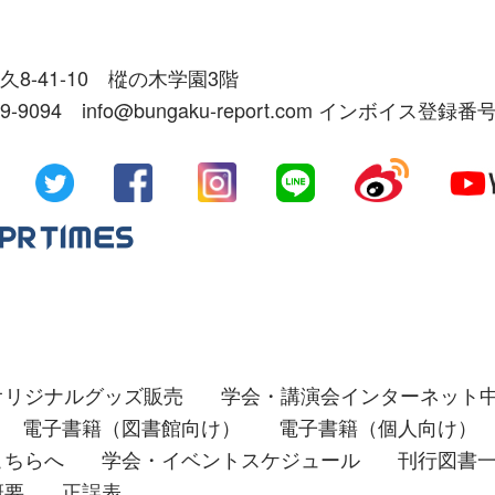
久8-41-10 樅の木学園3階
39-9094 info@bungaku-report.com インボイス登録番号
オリジナルグッズ販売
学会・講演会インターネット
電子書籍（図書館向け）
電子書籍（個人向け）
こちらへ
学会・イベントスケジュール
刊行図書
概要
正誤表