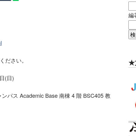
編
l
認ください。
★
日(日)
Academic Base 南棟 4 階 BSC405 教