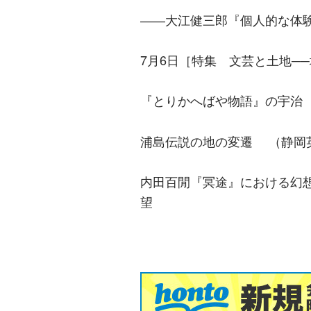
――大江健三郎『個人的な体験
7月6日［特集 文芸と土地─
『とりかへばや物語』の宇治 
浦島伝説の地の変遷 （静岡英
内田百閒『冥途』における幻
望