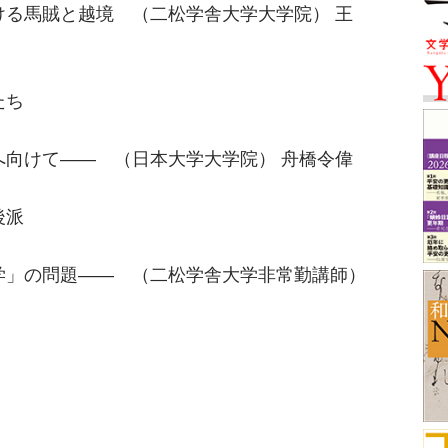
ける馬賊と越境 （二松学舎大学大学院） 王
たち
へ向けて―― （日本大学大学院） 舟橋令偉
後派
学」の問題―― （二松学舎大学非常勤講師）