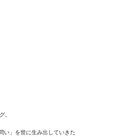
問い」を世に
グ。
「問い」を世に生み出していきた