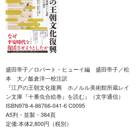
盛田帝子／ロバート・ヒューイ編 盛田帝子／松
本 大／飯倉洋一校注訳
『江戸の王朝文化復興 ホノルル美術館所蔵レイ
ン文庫『十番虫合絵巻』を読む』（文学通信）
ISBN978-4-86766-041-6 C0095
A5判・並製・384頁
定価:本体2,800円（税別）