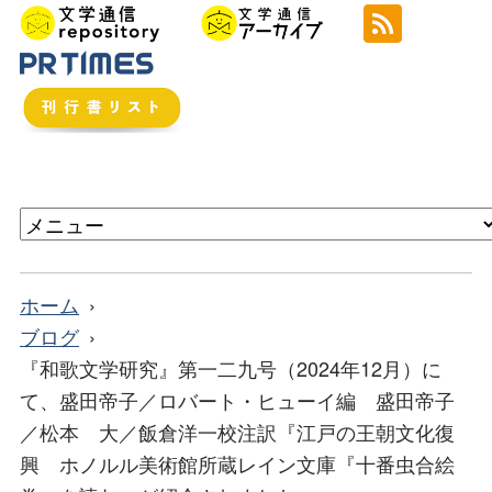
ホーム
ブログ
『和歌文学研究』第一二九号（2024年12月）に
て、盛田帝子／ロバート・ヒューイ編 盛田帝子
／松本 大／飯倉洋一校注訳『江戸の王朝文化復
興 ホノルル美術館所蔵レイン文庫『十番虫合絵