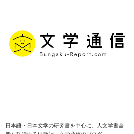
文学通信｜多様な情報を
つなげ、多くの「問い」
を世に生み出す出版社
日本語・日本文学の研究書を中心に、人文学書全
般を刊行する出版社、文学通信のブログ。