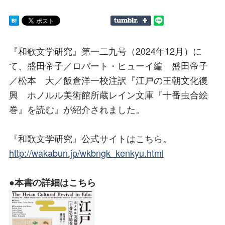
『和歌文学研究』第一二九号（2024年12月）に
て、盛田帝子／ロバート・ヒューイ編 盛田帝子
／松本 大／飯倉洋一校注訳『江戸の王朝文化復
興 ホノルル美術館所蔵レイン文庫『十番虫合絵
巻』を読む』が紹介されました。
『和歌文学研究』公式サイトはこちら。
http://wakabun.jp/wkbngk_kenkyu.html
●本書の詳細はこちら