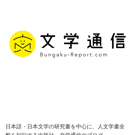
文学通信｜多様な情報を
つなげ、多くの「問い」
を世に生み出す出版社
日本語・日本文学の研究書を中心に、人文学書全
般を刊行する出版社、文学通信のブログ。