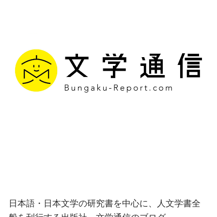
文学通信｜多様な情報を
つなげ、多くの「問い」
を世に生み出す出版社
日本語・日本文学の研究書を中心に、人文学書全
般を刊行する出版社、文学通信のブログ。