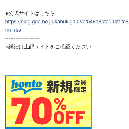
●公式サイトはこちら
https://blog.goo.ne.jp/kabukiga02/e/549a8bfe534f5f
fm=rss
--------------------
※詳細は上記サイトをご確認ください。