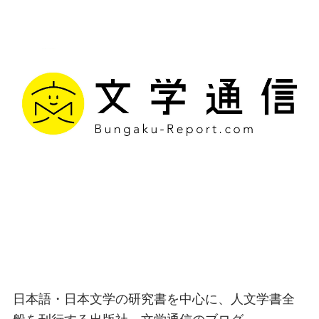
文学通信｜多様な情報を
つなげ、多くの「問い」
を世に生み出す出版社
日本語・日本文学の研究書を中心に、人文学書全
般を刊行する出版社、文学通信のブログ。