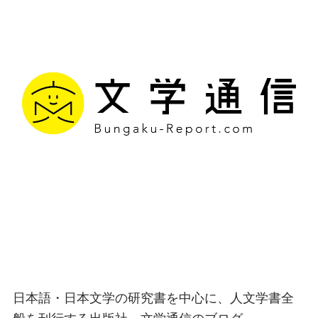
文学通信｜多様な情報を
つなげ、多くの「問い」
を世に生み出す出版社
日本語・日本文学の研究書を中心に、人文学書全
般を刊行する出版社、文学通信のブログ。