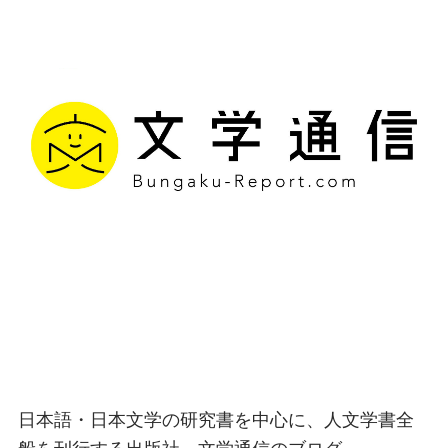
文学通信｜多様な情報を
つなげ、多くの「問い」
を世に生み出す出版社
日本語・日本文学の研究書を中心に、人文学書全
般を刊行する出版社、文学通信のブログ。