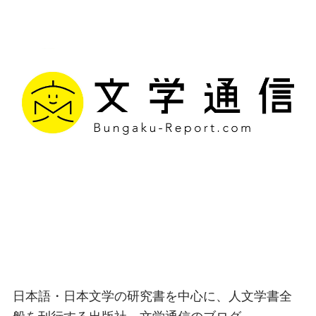
文学通信｜多様な情報を
つなげ、多くの「問い」
を世に生み出す出版社
日本語・日本文学の研究書を中心に、人文学書全
般を刊行する出版社、文学通信のブログ。