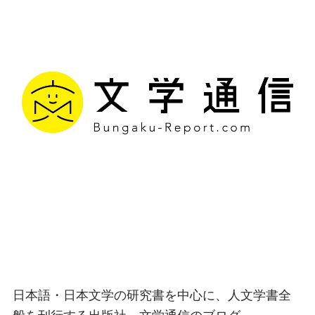
文学通信｜多様な情報を
つなげ、多くの「問い」
を世に生み出す出版社
日本語・日本文学の研究書を中心に、人文学書全
般を刊行する出版社、文学通信のブログ。