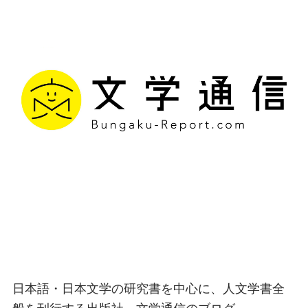
文学通信｜多様な情報を
つなげ、多くの「問い」
を世に生み出す出版社
日本語・日本文学の研究書を中心に、人文学書全
般を刊行する出版社、文学通信のブログ。